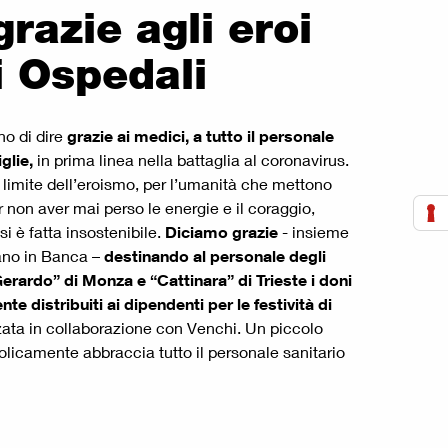
razie agli eroi
i Ospedali
no di dire
grazie ai medici, a tutto il personale
glie,
in prima linea nella battaglia al coronavirus.
l limite dell’eroismo, per l’umanità che mettono
r non aver mai perso le energie e il coraggio,
i è fatta insostenibile.
Diciamo grazie
- insieme
rano in Banca –
destinando al personale degli
erardo” di Monza e “Cattinara” di Trieste i doni
te distribuiti ai dipendenti per le festività di
izzata in collaborazione con Venchi. Un piccolo
licamente abbraccia tutto il personale sanitario