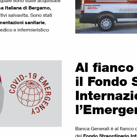
l quale sono state acquistate
a Italiana di Bergamo,
itivi salvavita. Sono stati
mentazioni sanitarie
,
edico e infermieristico
Al fianco
il Fondo 
Internazi
l’Emerge
Banca Generali è al fianco 
del
Fondo Straordinario In