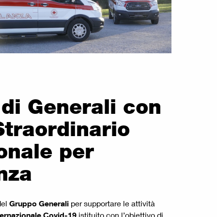
 di Generali con
Straordinario
onale per
nza
del
Gruppo Generali
per supportare le attività
ternazionale Covid-19
istituito con l’obiettivo di