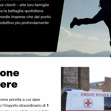
i clienti – alle loro famiglie
ea la battaglia quotidiana
e medie imprese che dal punto
roduttivo più profondamente
uone
nere
ome priorità a cui dare
 l’importo straordinario di
1