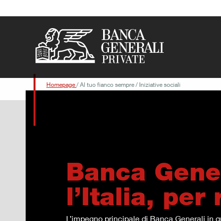
Vai al contenuto principale
Homepage
/
Al tuo fianco sempre
/
Iniziative sociali
Banca Gener
l’Italia, per 
L’impegno principale di Banca Generali in q