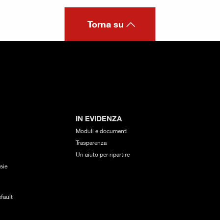
Torna su
IN EVIDENZA
Moduli e documenti
Trasparenza
Un aiuto per ripartire
sie
fault