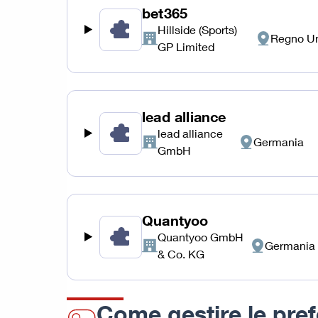
bet365
Hillside (Sports)
Regno Un
Azienda:
Luogo
GP Limited
del
trattamento:
lead alliance
lead alliance
Germania
Azienda:
Luogo
GmbH
del
trattamento:
Quantyoo
Quantyoo GmbH
Germania
Azienda:
Luogo
& Co. KG
del
trattamento:
Come gestire le pref