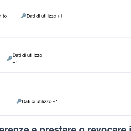
ito
Dati di utilizzo +1
Dati
Personali
trattati:
Dati di utilizzo
Dati
+1
Personali
trattati:
Dati di utilizzo +1
Dati
Personali
trattati:
erenze e prestare o revocare 