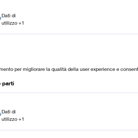
Dati di
ti
utilizzo +1
rsonali
ttati:
mento per migliorare la qualità della user experience e consenti
 parti
Dati di
ti
utilizzo +1
rsonali
ttati: