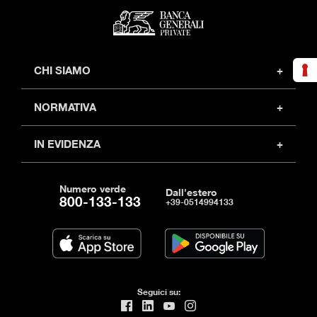
CHI SIAMO
Profilo
NORMATIVA
Investor relations
Sicurezza
Partner
IN EVIDENZA
Privacy policy
Carriera
Moduli e documenti
Note legali
Trasparenza
Numero verde
Arbitro per controversie finanziarie
Dall'estero
800-133-133
+39-0514994133
Un aiuto per ripartire
Fondo garanzia PMI
Nuova definizione default
Accessibilità
Seguici su: