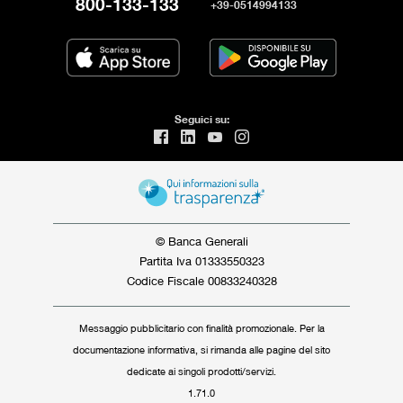
800-133-133
+39-0514994133
Un aiuto per ripartire
Fondo garanzia PMI
Nuova definizione default
Accessibilità
Seguici su:
© Banca Generali
Partita Iva 01333550323
Codice Fiscale 00833240328
Messaggio pubblicitario con finalità promozionale. Per la
documentazione informativa, si rimanda alle pagine del sito
dedicate ai singoli prodotti/servizi.
1.71.0