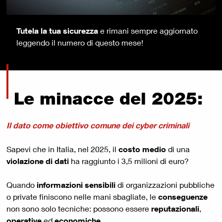
Tutela la tua sicurezza
e rimani sempre aggiornato
leggendo il numero di questo mese!
Le minacce del 2025:
Il dato come obiettivo comune dei cyber criminali
Sapevi che in Italia, nel 2025, il
costo medio
di una
violazione di dati
ha raggiunto i 3,5 milioni di euro?
Quando
informazioni sensibili
di organizzazioni pubbliche
o private finiscono nelle mani sbagliate, le
conseguenze
non sono solo tecniche: possono essere
reputazionali
,
operative
ed
economiche
.