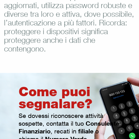
aggiornati, utilizza password robuste e
diverse tra loro e attiva, dove possibile,
l’autenticazione a più fattori. Ricorda:
proteggere i dispositivi significa
proteggere anche i dati che
contengono.
Come puoi
segnalare?
Se dovessi riconoscere attività
Consulente
sospette, contatta il tuo
Finanziario
filiale
, recati in
o
Numero Verde
chiama il