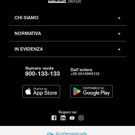
CHI SIAMO
Profilo
NORMATIVA
Investor relations
Sicurezza
Partner
IN EVIDENZA
Privacy policy
Carriera
Moduli e documenti
Note legali
Trasparenza
Numero verde
Arbitro per controversie finanziarie
Dall'estero
800-133-133
+39-0514994133
Un aiuto per ripartire
Fondo garanzia PMI
Nuova definizione default
Accessibilità
Seguici su: