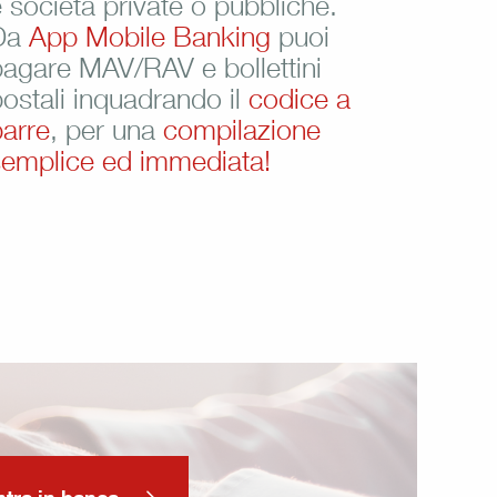
 società private o pubbliche.
Da
App Mobile Banking
puoi
agare MAV/RAV e bollettini
ostali inquadrando il
codice a
arre
, per una
compilazione
semplice ed immediata!