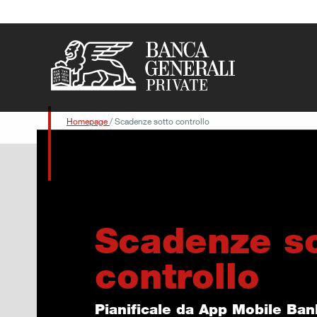
Vai al contenuto principale
Homepage
/
Scadenze sotto controllo
Scadenze s
controllo
Pianificale da App Mobile Ba