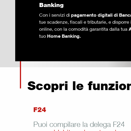
Banking
Con i servizi di
pagamento digitali di Banc
tue scadenze, fiscali e tributarie, e disporr
online, con la comodità garantita dalla tua
tuo
Home Banking.
Scopri le funzio
F24
Puoi compilare la delega F24