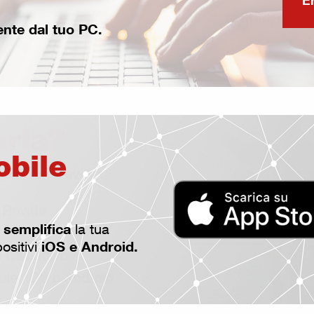
E
te dal tuo PC.
obile
semplifica
e
la tua
iOS e Android.
positivi