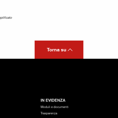
plificato
Torna su
IN EVIDENZA
Moduli e documenti
Trasparenza