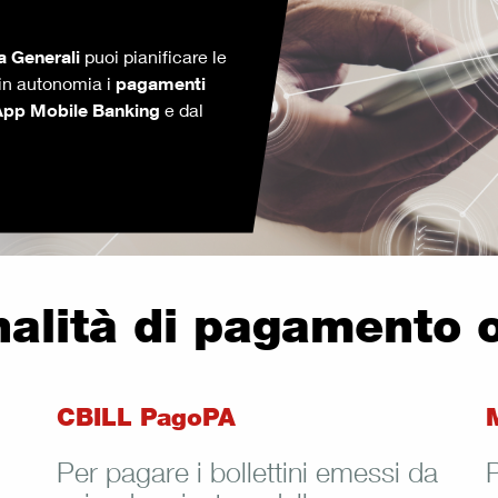
a Generali
puoi pianificare le
e in autonomia i
pagamenti
App Mobile Banking
e dal
nalità di pagamento 
CBILL PagoPA
Per pagare i bollettini emessi da
P