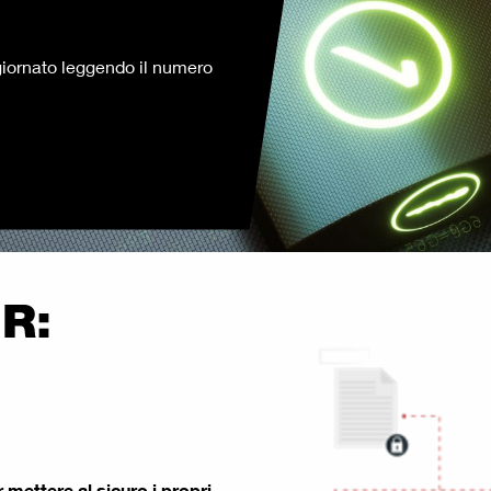
iornato leggendo il numero
R:
 mettere al sicuro i propri