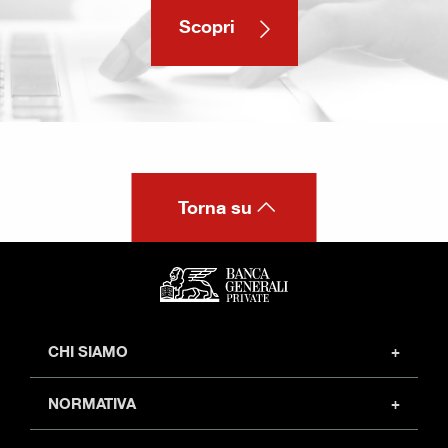
Scopri
Torna su
CHI SIAMO
Profilo
NORMATIVA
Investor relations
Sicurezza
Partner