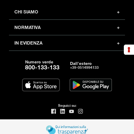
CHI SIAMO
Profilo
NORMATIVA
Investor relations
Sicurezza
Partner
IN EVIDENZA
Privacy policy
Carriera
Moduli e documenti
Note legali
Trasparenza
Numero verde
Arbitro per controversie finanziarie
Dall'estero
800-133-133
+39-0514994133
Un aiuto per ripartire
Fondo garanzia PMI
Nuova definizione default
Accessibilità
Seguici su: