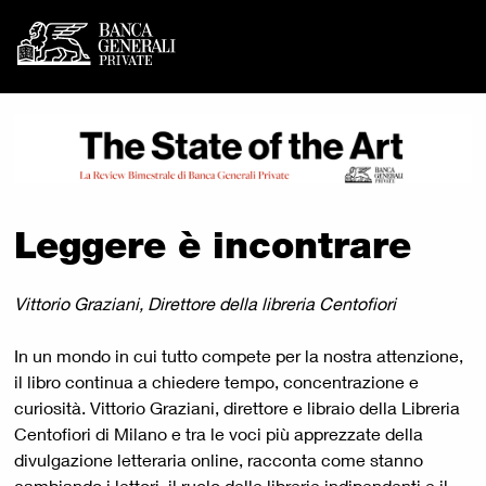
Banca Generali Private -
Vai al contenuto principale
Leggere è incontrare
Vittorio Graziani, Direttore della libreria Centofiori
In un mondo in cui tutto compete per la nostra attenzione,
il libro continua a chiedere tempo, concentrazione e
curiosità. Vittorio Graziani, direttore e libraio della Libreria
Centofiori di Milano e tra le voci più apprezzate della
divulgazione letteraria online, racconta come stanno
cambiando i lettori, il ruolo delle librerie indipendenti e il