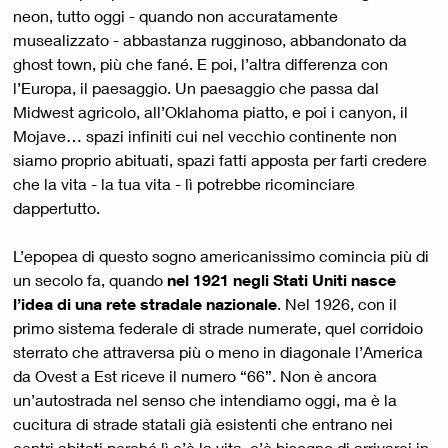
neon, tutto oggi - quando non accuratamente
musealizzato - abbastanza rugginoso, abbandonato da
ghost town, più che fané. E poi, l’altra differenza con
l’Europa, il paesaggio. Un paesaggio che passa dal
Midwest agricolo, all’Oklahoma piatto, e poi i canyon, il
Mojave… spazi infiniti cui nel vecchio continente non
siamo proprio abituati, spazi fatti apposta per farti credere
che la vita - la tua vita - lì potrebbe ricominciare
dappertutto.
L’epopea di questo sogno americanissimo comincia più di
un secolo fa, quando
nel 1921 negli Stati Uniti nasce
l’idea di una rete stradale nazionale
. Nel 1926, con il
primo sistema federale di strade numerate, quel corridoio
sterrato che attraversa più o meno in diagonale l’America
da Ovest a Est riceve il numero “66”. Non è ancora
un’autostrada nel senso che intendiamo oggi, ma è la
cucitura di strade statali già esistenti che entrano nei
centri abitati perché lì c’è la vita, c’è bisogno di arrivarci in