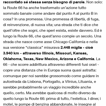
raccontato sé stessa senza bisogno di parole
. Non solo:
la Route 66 ha anche trasformato un’azione tutto
sommato banale come andare dal punto A al punto B in
cosa? In una promessa. Una promessa di libertà, di fuga,
di reinvenzione, di nuova vita; una strada che ti dice che
quell’oltre che sogni, che speri esista, esiste davvero. Ed è
lungo la Route 66, che quest’anno compie un secolo. Una
strada che nasce come asse Chicago-California e nella
sua versione “classica” misurava
2.448 miglia - cioè
3.940 km - attraverso Illinois, Missouri, Kansas,
Oklahoma, Texas, New Mexico, Arizona e California
. La
66 - che scorre addirittura attraverso differenti fusi orari -
copre una distanza che in Europa suona quasi astratta:
comunque per noi sarebbe grossomodo come guidare in
autostrada da Lisbona, Portogallo, a Vilnius, Lituania, e
sarebbe probabilmente un viaggio incredibile anche
quello, certo. Ma avrebbe qualcosa di molto diverso da
quello lungo la Route 66: prima di tutto, l’estetica. I diner, i
motel, le pompe di benzina abbandonate, le insegne al