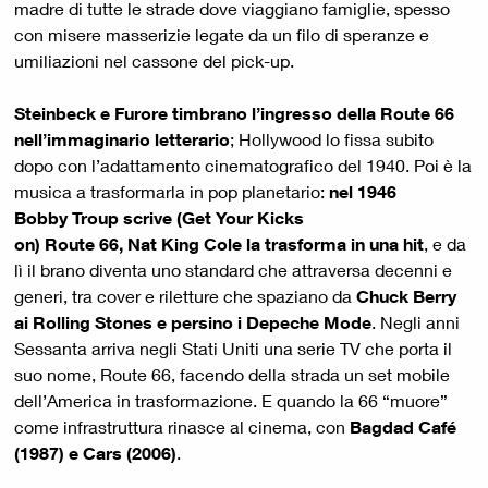
madre di tutte le strade dove viaggiano famiglie, spesso
con misere masserizie legate da un filo di speranze e
umiliazioni nel cassone del pick-up.
Steinbeck e Furore timbrano l’ingresso della Route 66
nell’immaginario letterario
; Hollywood lo fissa subito
dopo con l’adattamento cinematografico del 1940. Poi è la
musica a trasformarla in pop planetario:
nel 1946
Bobby Troup scrive (Get Your Kicks
on) Route 66, Nat King Cole la trasforma in una hit
, e da
lì il brano diventa uno standard che attraversa decenni e
generi, tra cover e riletture che spaziano da
Chuck Berry
ai Rolling Stones e persino i Depeche Mode
. Negli anni
Sessanta arriva negli Stati Uniti una serie TV che porta il
suo nome, Route 66, facendo della strada un set mobile
dell’America in trasformazione. E quando la 66 “muore”
come infrastruttura rinasce al cinema, con
Bagdad Café
(1987) e Cars (2006)
.