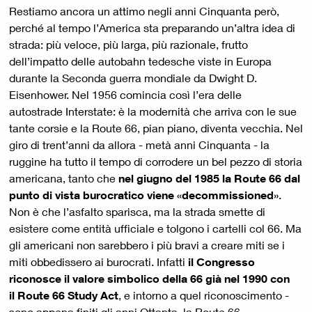
Restiamo ancora un attimo negli anni Cinquanta però,
perché al tempo l’America sta preparando un’altra idea di
strada: più veloce, più larga, più razionale, frutto
dell’impatto delle autobahn tedesche viste in Europa
durante la Seconda guerra mondiale da Dwight D.
Eisenhower. Nel 1956 comincia così l’era delle
autostrade Interstate: è la modernità che arriva con le sue
tante corsie e la Route 66, pian piano, diventa vecchia. Nel
giro di trent’anni da allora - metà anni Cinquanta - la
ruggine ha tutto il tempo di corrodere un bel pezzo di storia
americana, tanto che
nel giugno del 1985 la Route 66 dal
punto di vista burocratico viene «decommissioned»
.
Non è che l’asfalto sparisca, ma la strada smette di
esistere come entità ufficiale e tolgono i cartelli col 66. Ma
gli americani non sarebbero i più bravi a creare miti se i
miti obbedissero ai burocrati. Infatti
il Congresso
riconosce il valore simbolico della 66 già nel 1990 con
il Route 66 Study Act
, e intorno a quel riconoscimento -
sono appena finiti gli anni Ottanta, la Route 66