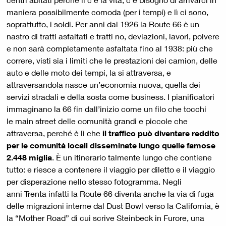
maniera possibilmente comoda (per i tempi) e lì ci sono,
soprattutto, i soldi. Per anni dal 1926 la Route 66 è un
nastro di tratti asfaltati e tratti no, deviazioni, lavori, polvere
e non sarà completamente asfaltata fino al 1938: più che
correre, visti sia i limiti che le prestazioni dei camion, delle
auto e delle moto dei tempi, la si attraversa, e
attraversandola nasce un’economia nuova, quella dei
servizi stradali e della sosta come business. I pianificatori
immaginano la 66 fin dall’inizio come un filo che tocchi
le main street delle comunità grandi e piccole che
attraversa, perché è lì che
il traffico può diventare reddito
per le comunità locali disseminate lungo quelle famose
2.448 miglia
. È un itinerario talmente lungo che contiene
tutto: e riesce a contenere il viaggio per diletto e il viaggio
per disperazione nello stesso fotogramma. Negli
anni Trenta infatti la Route 66 diventa anche la via di fuga
delle migrazioni interne dal Dust Bowl verso la California, è
la “Mother Road” di cui scrive Steinbeck in Furore, una