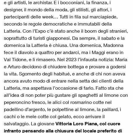
e gli artisti, le archistar. E i bocconiani, la finanza, i
designer, il mondo della moda, gli stilisti, gli attori, i
partecipanti delle week… Tutti in fila sul marciapiede,
secondo le regole democratiche e immutabili della
Latteria. Con l’Expo c’è stato anche il boom degli stranieri,
soprattutto di turisti giapponesi. Da sempre, il sabato e la
domenica la Latteria è chiusa. Una domenica, Madonna
fece il diavolo a quattro per andarci, ma i Maggi erano in
Val Tidone, e lì rimasero. Nel 2023 l’infausta notizia: Maria
e Arturo decidono di chiudere bottega e provare a godersi
la vita. Sgomento degli habitué, e anche di chi non aveva
ancora avuto modo di entrare nella setta dei clienti della
Latteria, ma aspettava l’occasione di farlo. Fatto sta che
all’idea di non poter più gustare gli spaghetti al limone con
peperoncino fresco, le alici col rosmarino cotte nel
padellino d’argento, le polpettine al limone, la paillard, i
cachi o le mele cotte col gelato, ecco arrivare il
salvataggio. La giovane
Vittoria Loro Piana, col cuore
infranto pensando alla chiusura del locale preferito di