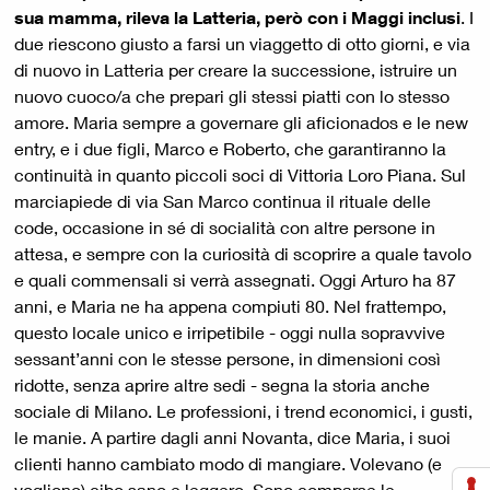
sua mamma, rileva la Latteria, però con i Maggi inclusi
. I
due riescono giusto a farsi un viaggetto di otto giorni, e via
di nuovo in Latteria per creare la successione, istruire un
nuovo cuoco/a che prepari gli stessi piatti con lo stesso
amore. Maria sempre a governare gli aficionados e le new
entry, e i due figli, Marco e Roberto, che garantiranno la
continuità in quanto piccoli soci di Vittoria Loro Piana. Sul
marciapiede di via San Marco continua il rituale delle
code, occasione in sé di socialità con altre persone in
attesa, e sempre con la curiosità di scoprire a quale tavolo
e quali commensali si verrà assegnati. Oggi Arturo ha 87
anni, e Maria ne ha appena compiuti 80. Nel frattempo,
questo locale unico e irripetibile - oggi nulla sopravvive
sessant’anni con le stesse persone, in dimensioni così
ridotte, senza aprire altre sedi - segna la storia anche
sociale di Milano. Le professioni, i trend economici, i gusti,
le manie. A partire dagli anni Novanta, dice Maria, i suoi
clienti hanno cambiato modo di mangiare. Volevano (e
vogliono) cibo sano e leggero. Sono comparse le