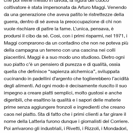
coltivatore è stata impersonata da Arturo Maggi. Venendo
da una generazione che aveva patito le ristrettezze della
guerra, dentro di sé aveva la preoccupazione di chi non
vuole rischiare di patire la fame. L’unica, pensava, è
prodursi il cibo da sé. Così, con i primi risparmi, nel 1971, i
Maggi comprarono da un contadino che non ne poteva più
della campagna un terreno con una cascina nei colli
piacentini. Maggi è a suo modo uno studioso. Dietro ogni
suo piatto c’è un pensiero di purezza e di qualità, ossia
quella che definisce “sapienza alchemica”, sviluppata
cucinando in padellini d’argento che toglierebbero l’acidità
degli alimenti. Ad ogni modo è decisamente riuscito il suo
impegno a creare piatti semplici, molto gustosi e anche
digeribili, che esaltino la qualità e i sapori delle materie
prime senza aggiungere fronzoli e ingredienti che creano
caos nel piatto. Sta di fatto che i primi clienti a far girare il
nome della Latteria furono dunque i giornalisti del Corriere.
Poi arrivarono gli industriali, i Rivetti, i Rizzoli, i Mondadori,