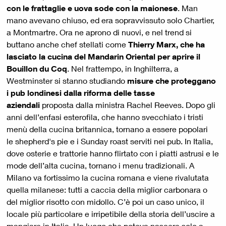
con le frattaglie e uova sode con la maionese
. Man
mano avevano chiuso, ed era sopravvissuto solo Chartier,
a Montmartre. Ora ne aprono di nuovi, e nel trend si
buttano anche chef stellati come
Thierry Marx, che ha
lasciato la cucina del Mandarin Oriental per aprire il
Bouillon du Coq
. Nel frattempo, in Inghilterra, a
Westminster si stanno studiando
misure che proteggano
i pub londinesi dalla riforma delle tasse
aziendali
proposta dalla ministra Rachel Reeves. Dopo gli
anni dell’enfasi esterofila, che hanno svecchiato i tristi
menù della cucina britannica, tornano a essere popolari
le shepherd's pie e i Sunday roast serviti nei pub. In Italia,
dove osterie e trattorie hanno flirtato con i piatti astrusi e le
mode dell’alta cucina, tornano i menu tradizionali. A
Milano va fortissimo la cucina romana e viene rivalutata
quella milanese: tutti a caccia della miglior carbonara o
del miglior risotto con midollo. C’è poi un caso unico, il
locale più particolare e irripetibile della storia dell’uscire a
mangiare in Italia. Un luogo che poteva nascere solo a