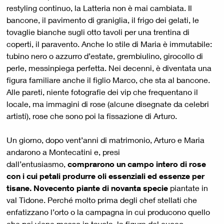
restyling continuo, la Latteria non è mai cambiata. Il
bancone, il pavimento di graniglia, il frigo dei gelati, le
tovaglie bianche sugli otto tavoli per una trentina di
coperti, il paravento. Anche lo stile di Maria è immutabile:
tubino nero o azzurro d’estate, grembiulino, girocollo di
perle, messinpiega perfetta. Nei decenni, è diventata una
figura familiare anche il figlio Marco, che sta al bancone.
Alle pareti, niente fotografie dei vip che frequentano il
locale, ma immagini di rose (alcune disegnate da celebri
artisti), rose che sono poi la fissazione di Arturo.
Un giorno, dopo vent’anni di matrimonio, Arturo e Maria
andarono a Montecatini e, presi
dall’entusiasmo,
comprarono un campo intero di rose
con i cui petali produrre oli essenziali ed essenze per
tisane. Novecento piante di novanta specie
piantate in
val Tidone. Perché molto prima degli chef stellati che
enfatizzano l’orto o la campagna in cui producono quello
che poi viene messo in tavola, la figura del cuoco