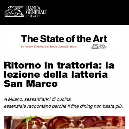
Banca Generali Private - R
Vai al contenuto principale
Ritorno in trattoria: la
lezione della latteria
San Marco
A Milano, sessant’anni di cucina
essenziale raccontano perché il fine dining non basta più.