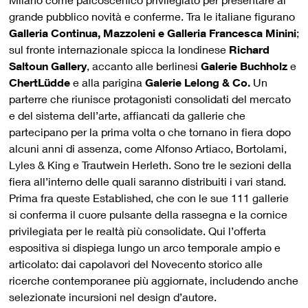
grande pubblico novità e conferme. Tra le italiane figurano
Galleria Continua, Mazzoleni e Galleria Francesca Minini
;
sul fronte internazionale spicca la londinese
Richard
Saltoun Gallery
, accanto alle berlinesi
Galerie Buchholz
e
ChertLüdde
e alla parigina
Galerie Lelong & Co.
Un
parterre che riunisce protagonisti consolidati del mercato
e del sistema dell’arte, affiancati da gallerie che
partecipano per la prima volta o che tornano in fiera dopo
alcuni anni di assenza, come Alfonso Artiaco, Bortolami,
Lyles & King e Trautwein Herleth. Sono tre le sezioni della
fiera all’interno delle quali saranno distribuiti i vari stand.
Prima fra queste Established, che con le sue 111 gallerie
si conferma il cuore pulsante della rassegna e la cornice
privilegiata per le realtà più consolidate. Qui l’offerta
espositiva si dispiega lungo un arco temporale ampio e
articolato: dai capolavori del Novecento storico alle
ricerche contemporanee più aggiornate, includendo anche
selezionate incursioni nel design d’autore.