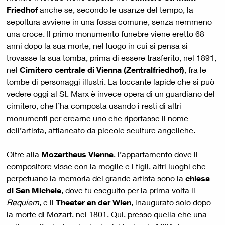
Friedhof
anche se, secondo le usanze del tempo, la
sepoltura avviene in una fossa comune, senza nemmeno
una croce. Il primo monumento funebre viene eretto 68
anni dopo la sua morte, nel luogo in cui si pensa si
trovasse la sua tomba, prima di essere trasferito, nel 1891,
nel
Cimitero centrale
di Vienna (Zentralfriedhof)
, fra le
tombe di personaggi illustri. La toccante lapide che si può
vedere oggi al St. Marx è invece opera di un guardiano del
cimitero, che l’ha composta usando i resti di altri
monumenti per crearne uno che riportasse il nome
dell’artista, affiancato da piccole sculture angeliche.
Oltre alla
Mozarthaus Vienna
, l’appartamento dove il
compositore visse con la moglie e i figli, altri luoghi che
perpetuano la memoria del grande artista sono la
chiesa
di San Michele
, dove fu eseguito per la prima volta il
Requiem
, e il
Theater an der Wien
, inaugurato solo dopo
la morte di Mozart, nel 1801. Qui, presso quella che una