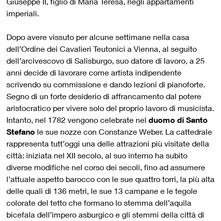
Giuseppe II, figlio di Maria Teresa, negli appartamenti
imperiali.
Dopo avere vissuto per alcune settimane nella casa
dell’Ordine dei Cavalieri Teutonici a Vienna, al seguito
dell’arcivescovo di Salisburgo, suo datore di lavoro, a 25
anni decide di lavorare come artista indipendente
scrivendo su commissione e dando lezioni di pianoforte.
Segno di un forte desiderio di affrancamento dal potere
aristocratico per vivere solo del proprio lavoro di musicista.
Intanto, nel 1782 vengono celebrate nel
duomo di Santo
Stefano
le sue nozze con Constanze Weber. La cattedrale
rappresenta tutt’oggi una delle attrazioni più visitate della
città: iniziata nel XII secolo, al suo interno ha subito
diverse modifiche nel corso dei secoli, fino ad assumere
l’attuale aspetto barocco con le sue quattro torri, la più alta
delle quali di 136 metri, le sue 13 campane e le tegole
colorate del tetto che formano lo stemma dell’aquila
bicefala dell’impero asburgico e gli stemmi della città di