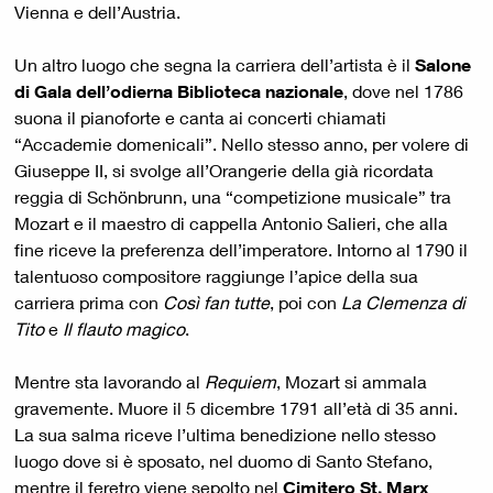
Vienna e dell’Austria.
Un altro luogo che segna la carriera dell’artista è il
Salone
di Gala dell’odierna Biblioteca nazionale
, dove nel 1786
suona il pianoforte e canta ai concerti chiamati
“Accademie domenicali”. Nello stesso anno, per volere di
Giuseppe II, si svolge all’Orangerie della già ricordata
reggia di Schönbrunn, una “competizione musicale” tra
Mozart e il maestro di cappella Antonio Salieri, che alla
fine riceve la preferenza dell’imperatore. Intorno al 1790 il
talentuoso compositore raggiunge l’apice della sua
carriera prima con
Così fan tutte
, poi con
La Clemenza di
Tito
e
Il flauto magico
.
Mentre sta lavorando al
Requiem
, Mozart si ammala
gravemente. Muore il 5 dicembre 1791 all’età di 35 anni.
La sua salma riceve l’ultima benedizione nello stesso
luogo dove si è sposato, nel duomo di Santo Stefano,
mentre il feretro viene sepolto nel
Cimitero St. Marx