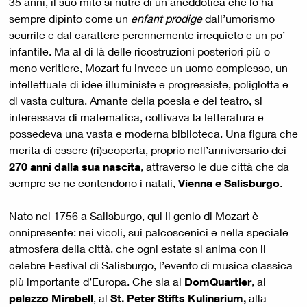
35 anni, il suo mito si nutre di un’aneddotica che lo ha
sempre dipinto come un
enfant prodige
dall’umorismo
scurrile e dal carattere perennemente irrequieto e un po’
infantile. Ma al di là delle ricostruzioni posteriori più o
meno veritiere, Mozart fu invece un uomo complesso, un
intellettuale di idee illuministe e progressiste, poliglotta e
di vasta cultura. Amante della poesia e del teatro, si
interessava di matematica, coltivava la letteratura e
possedeva una vasta e moderna biblioteca. Una figura che
merita di essere (ri)scoperta, proprio nell’anniversario dei
270 anni dalla sua nascita
, attraverso le due città che da
sempre se ne contendono i natali,
Vienna e Salisburgo
.
Nato nel 1756 a Salisburgo, qui il genio di Mozart è
onnipresente: nei vicoli, sui palcoscenici e nella speciale
atmosfera della città, che ogni estate si anima con il
celebre Festival di Salisburgo, l’evento di musica classica
più importante d’Europa. Che sia al
DomQuartier
, al
palazzo Mirabell
, al
St. Peter Stifts Kulinarium,
alla