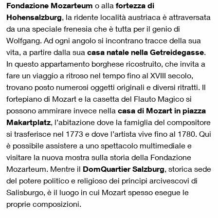
Fondazione Mozarteum
o alla
fortezza di
Hohensalzburg
, la ridente località austriaca è attraversata
da una speciale frenesia che è tutta per il genio di
Wolfgang. Ad ogni angolo si incontrano tracce della sua
vita, a partire dalla sua
casa natale nella Getreidegasse
.
In questo appartamento borghese ricostruito, che invita a
fare un viaggio a ritroso nel tempo fino al XVIII secolo,
trovano posto numerosi oggetti originali e diversi ritratti. Il
fortepiano di Mozart e la casetta del Flauto Magico si
possono ammirare invece nella
casa di Mozart in piazza
Makartplatz
, l’abitazione dove la famiglia del compositore
si trasferisce nel 1773 e dove l’artista vive fino al 1780. Qui
è possibile assistere a uno spettacolo multimediale e
visitare la nuova mostra sulla storia della Fondazione
Mozarteum. Mentre il
DomQuartier Salzburg
, storica sede
del potere politico e religioso dei principi arcivescovi di
Salisburgo, è il luogo in cui Mozart spesso esegue le
proprie composizioni.