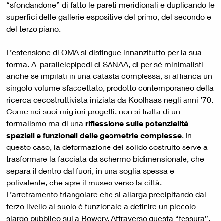
“sfondandone” di fatto le pareti meridionali e duplicando le
superfici delle gallerie espositive del primo, del secondo e
del terzo piano.
L’estensione di OMA si distingue innanzitutto per la sua
forma. Ai parallelepipedi di SANAA, di per sé minimalisti
anche se impilati in una catasta complessa, si affianca un
singolo volume sfaccettato, prodotto contemporaneo della
ricerca decostruttivista iniziata da Koolhaas negli anni ’70.
Come nei suoi migliori progetti, non si tratta di un
formalismo ma di una
riflessione sulle potenzialità
spaziali e funzionali delle geometrie complesse
. In
questo caso, la deformazione del solido costruito serve a
trasformare la facciata da schermo bidimensionale, che
separa il dentro dal fuori, in una soglia spessa e
polivalente, che apre il museo verso la città.
L’arretramento triangolare che si allarga precipitando dal
terzo livello al suolo è funzionale a definire un piccolo
slargo pubblico sulla Bowery. Attraverso questa “fessura”,