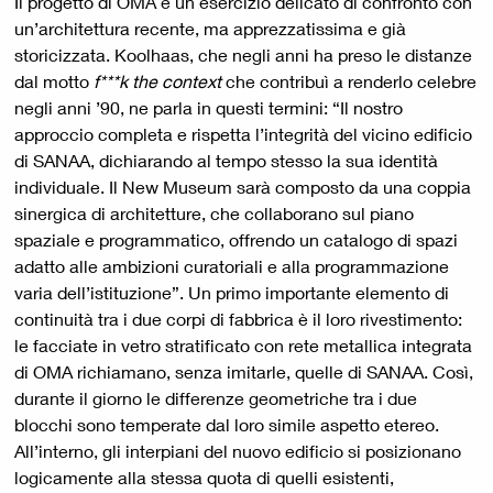
Il progetto di OMA è un esercizio delicato di confronto con
un’architettura recente, ma apprezzatissima e già
storicizzata. Koolhaas, che negli anni ha preso le distanze
dal motto
f***k the context
che contribuì a renderlo celebre
negli anni ’90, ne parla in questi termini: “Il nostro
approccio completa e rispetta l’integrità del vicino edificio
di SANAA, dichiarando al tempo stesso la sua identità
individuale. Il New Museum sarà composto da una coppia
sinergica di architetture, che collaborano sul piano
spaziale e programmatico, offrendo un catalogo di spazi
adatto alle ambizioni curatoriali e alla programmazione
varia dell’istituzione”. Un primo importante elemento di
continuità tra i due corpi di fabbrica è il loro rivestimento:
le facciate in vetro stratificato con rete metallica integrata
di OMA richiamano, senza imitarle, quelle di SANAA. Così,
durante il giorno le differenze geometriche tra i due
blocchi sono temperate dal loro simile aspetto etereo.
All’interno, gli interpiani del nuovo edificio si posizionano
logicamente alla stessa quota di quelli esistenti,