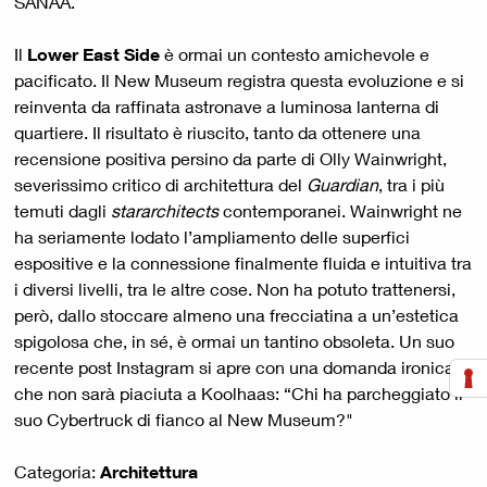
SANAA.
Il
Lower East Side
è ormai un contesto amichevole e
pacificato. Il New Museum registra questa evoluzione e si
reinventa da raffinata astronave a luminosa lanterna di
quartiere. Il risultato è riuscito, tanto da ottenere una
recensione positiva persino da parte di Olly Wainwright,
severissimo critico di architettura del
Guardian
, tra i più
temuti dagli
stararchitects
contemporanei. Wainwright ne
ha seriamente lodato l’ampliamento delle superfici
espositive e la connessione finalmente fluida e intuitiva tra
i diversi livelli, tra le altre cose. Non ha potuto trattenersi,
però, dallo stoccare almeno una frecciatina a un’estetica
spigolosa che, in sé, è ormai un tantino obsoleta. Un suo
recente post Instagram si apre con una domanda ironica,
che non sarà piaciuta a Koolhaas: “Chi ha parcheggiato il
suo Cybertruck di fianco al New Museum?"
Categoria:
Architettura