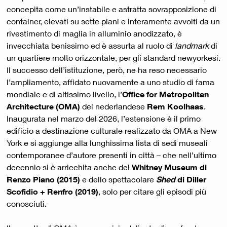
concepita come un’instabile e astratta sovrapposizione di
container, elevati su sette piani e interamente avvolti da un
rivestimento di maglia in alluminio anodizzato, è
invecchiata benissimo ed è assurta al ruolo di
landmark
di
un quartiere molto orizzontale, per gli standard newyorkesi.
Il successo dell’istituzione, però, ne ha reso necessario
l’ampliamento, affidato nuovamente a uno studio di fama
mondiale e di altissimo livello, l’
Office for Metropolitan
Architecture (OMA)
del nederlandese
Rem Koolhaas
.
Inaugurata nel marzo del 2026, l’estensione è il primo
edificio a destinazione culturale realizzato da OMA a New
York e si aggiunge alla lunghissima lista di sedi museali
contemporanee d’autore presenti in città – che nell’ultimo
decennio si è arricchita anche del
Whitney Museum di
Renzo Piano (2015)
e dello spettacolare
Shed
di Diller
Scofidio + Renfro (2019)
, solo per citare gli episodi più
conosciuti.