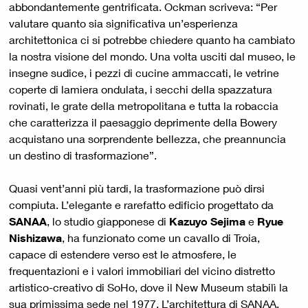
abbondantemente gentrificata. Ockman scriveva: “Per
valutare quanto sia significativa un’esperienza
architettonica ci si potrebbe chiedere quanto ha cambiato
la nostra visione del mondo. Una volta usciti dal museo, le
insegne sudice, i pezzi di cucine ammaccati, le vetrine
coperte di lamiera ondulata, i secchi della spazzatura
rovinati, le grate della metropolitana e tutta la robaccia
che caratterizza il paesaggio deprimente della Bowery
acquistano una sorprendente bellezza, che preannuncia
un destino di trasformazione”.
Quasi vent’anni più tardi, la trasformazione può dirsi
compiuta. L’elegante e rarefatto edificio progettato da
SANAA
, lo studio giapponese di
Kazuyo Sejima
e
Ryue
Nishizawa
, ha funzionato come un cavallo di Troia,
capace di estendere verso est le atmosfere, le
frequentazioni e i valori immobiliari del vicino distretto
artistico-creativo di SoHo, dove il New Museum stabilì la
sua primissima sede nel 1977. L’architettura di SANAA,