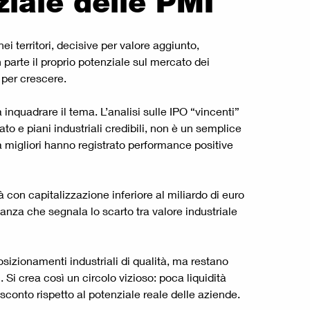
ziale delle PMI
i territori, decisive per valore aggiunto,
 parte il proprio potenziale sul mercato dei
i per crescere.
inquadrare il tema. L’analisi sulle IPO “vincenti”
to e piani industriali credibili, non è un semplice
tà migliori hanno registrato performance positive
à con capitalizzazione inferiore al miliardo di euro
nza che segnala lo scarto tra valore industriale
posizionamenti industriali di qualità, ma restano
 Si crea così un circolo vizioso: poca liquidità
o sconto rispetto al potenziale reale delle aziende.