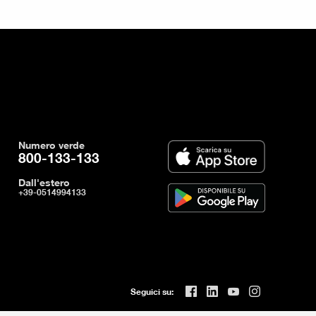
Numero verde
800-133-133
Dall'estero
+39-0514994133
Seguici su: