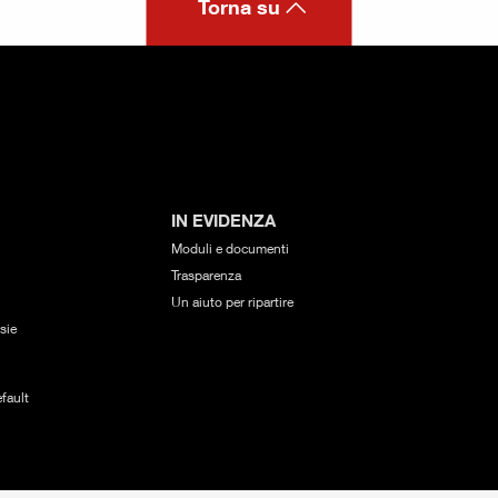
Torna su
IN EVIDENZA
Moduli e documenti
Trasparenza
Un aiuto per ripartire
sie
fault