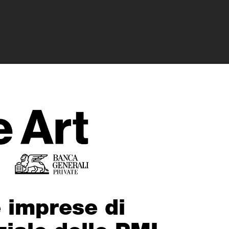
e, il ponte tra r
 imprese di