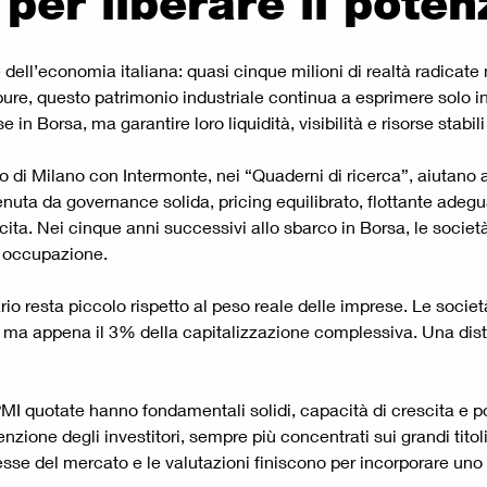
per liberare il poten
ell’economia italiana: quasi cinque milioni di realtà radicate ne
ure, questo patrimonio industriale continua a esprimere solo in
 in Borsa, ma garantire loro liquidità, visibilità e risorse stabil
o di Milano con Intermonte, nei “Quaderni di ricerca”, aiutano a 
nuta da governance solida, pricing equilibrato, flottante adegua
escita. Nei cinque anni successivi allo sbarco in Borsa, le socie
 e occupazione.
rio resta piccolo rispetto al peso reale delle imprese. Le societ
 ma appena il 3% della capitalizzazione complessiva. Una dista
te PMI quotate hanno fondamentali solidi, capacità di crescita e 
zione degli investitori, sempre più concentrati sui grandi titoli.
nteresse del mercato e le valutazioni finiscono per incorporare un