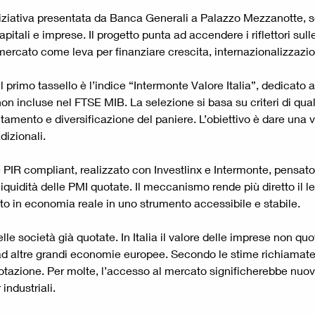
iativa presentata da Banca Generali a Palazzo Mezzanotte, sede
pitali e imprese. Il progetto punta ad accendere i riflettori s
mercato come leva per finanziare crescita, internazionalizzazi
 primo tassello è l’indice “Intermonte Valore Italia”, dedicato 
non incluse nel FTSE MIB. La selezione si basa su criteri di quali
debitamento e diversificazione del paniere. L’obiettivo è dare un
dizionali.
 PIR compliant, realizzato con Investlinx e Intermonte, pensato
liquidità delle PMI quotate. Il meccanismo rende più diretto il 
to in economia reale in uno strumento accessibile e stabile.
lle società già quotate. In Italia il valore delle imprese non qu
ad altre grandi economie europee. Secondo le stime richiamate d
quotazione. Per molte, l’accesso al mercato significherebbe nuo
industriali.