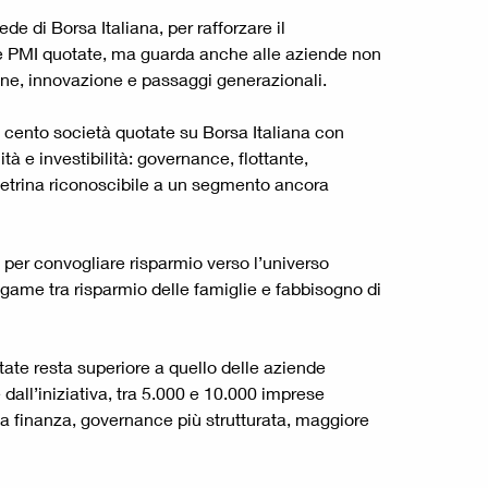
 di Borsa Italiana, per rafforzare il
ulle PMI quotate, ma guarda anche alle aziende non
one, innovazione e passaggi generazionali.
a cento società quotate su Borsa Italiana con
tà e investibilità: governance, flottante,
a vetrina riconoscibile a un segmento ancora
 per convogliare risparmio verso l’universo
legame tra risparmio delle famiglie e fabbisogno di
otate resta superiore a quello delle aziende
all’iniziativa, tra 5.000 e 10.000 imprese
va finanza, governance più strutturata, maggiore