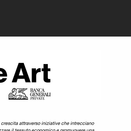
anca Generali
crescita attraverso iniziative che intrecciano
orizzare il tessuto economico e promuovere una