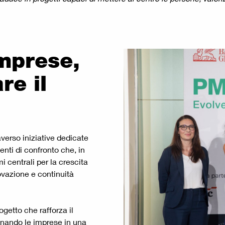
imprese,
e il
averso iniziative dedicate
nti di confronto che, in
mi centrali per la crescita
vazione e continuità
rogetto che rafforza il
gnando le imprese in una