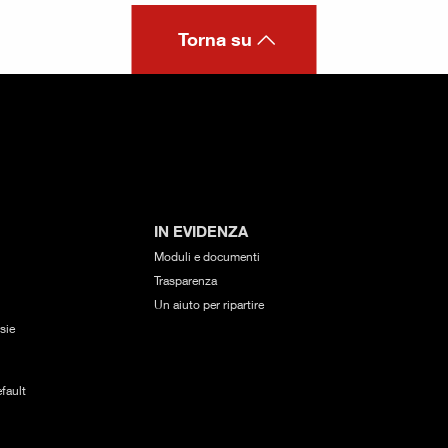
Torna su
IN EVIDENZA
Moduli e documenti
Trasparenza
Un aiuto per ripartire
sie
fault