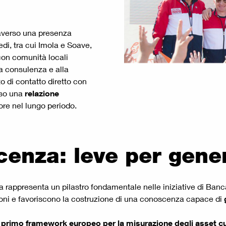
traverso una presenza
edi, tra cui Imola e Soave,
con comunità locali
la consulenza e alla
o di contatto diretto con
rso una
relazione
ore nel lungo periodo.
cenza: leve per gene
erca rappresenta un pilastro fondamentale nelle iniziative di Ba
zioni e favoriscono la costruzione di una conoscenza capace di
l
primo framework europeo per la misurazione degli asset cult