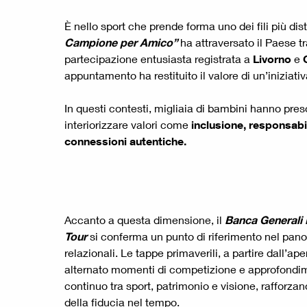
È nello sport che prende forma uno dei fili più di
Campione per Amico”
ha attraversato il Paese t
partecipazione entusiasta registrata a
Livorno
e
appuntamento ha restituito il valore di un’iniziati
In questi contesti, migliaia di bambini hanno pre
interiorizzare valori come
inclusione, responsabil
connessioni autentiche.
Accanto a questa dimensione, il
Banca Generali P
Tour
si conferma un punto di riferimento nel pano
relazionali. Le tappe primaverili, a partire dall’ape
alternato momenti di competizione e approfondim
continuo tra sport, patrimonio e visione, rafforzand
della fiducia nel tempo.