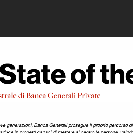
rivate - Eventi B
ve generazioni, Banca Generali prosegue il proprio percorso di 
traduce in progetti capaci di mettere al centro le persone, val