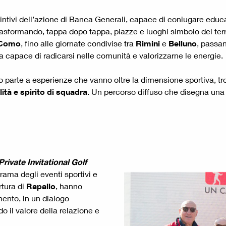
stintivi dell’azione di Banca Generali, capace di coniugare educ
rasformando, tappa dopo tappa, piazze e luoghi simbolo dei terri
Como
, fino alle giornate condivise tra
Rimini
e
Belluno
, passa
va capace di radicarsi nelle comunità e valorizzarne le energie.
so parte a esperienze che vanno oltre la dimensione sportiva, 
ità e spirito di squadra
. Un percorso diffuso che disegna una 
rivate Invitational Golf
rama degli eventi sportivi e
rtura di
Rapallo
, hanno
ento, in un dialogo
o il valore della relazione e