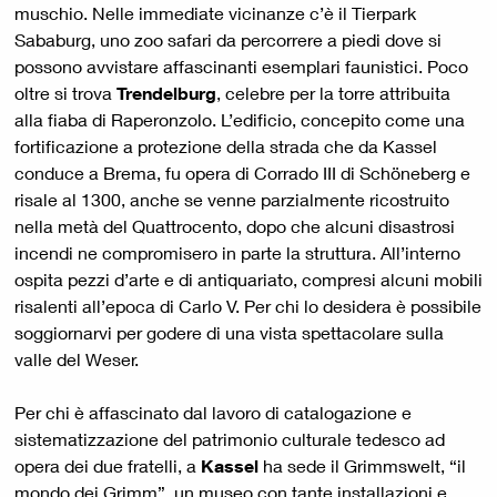
muschio. Nelle immediate vicinanze c’è il Tierpark
Sababurg, uno zoo safari da percorrere a piedi dove si
possono avvistare affascinanti esemplari faunistici. Poco
oltre si trova
Trendelburg
, celebre per la torre attribuita
alla fiaba di Raperonzolo. L’edificio, concepito come una
fortificazione a protezione della strada che da Kassel
conduce a Brema, fu opera di Corrado III di Schöneberg e
risale al 1300, anche se venne parzialmente ricostruito
nella metà del Quattrocento, dopo che alcuni disastrosi
incendi ne compromisero in parte la struttura. All’interno
ospita pezzi d’arte e di antiquariato, compresi alcuni mobili
risalenti all’epoca di Carlo V. Per chi lo desidera è possibile
soggiornarvi per godere di una vista spettacolare sulla
valle del Weser.
Per chi è affascinato dal lavoro di catalogazione e
sistematizzazione del patrimonio culturale tedesco ad
opera dei due fratelli, a
Kassel
ha sede il Grimmswelt, “il
mondo dei Grimm”, un museo con tante installazioni e