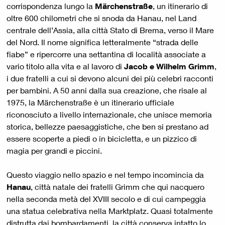
corrispondenza lungo la
Märchenstraße
, un itinerario di
oltre 600 chilometri che si snoda da Hanau, nel Land
centrale dell’Assia, alla città Stato di Brema, verso il Mare
del Nord. Il nome significa letteralmente “strada delle
fiabe” e ripercorre una settantina di località associate a
vario titolo alla vita e al lavoro di
Jacob e Wilhelm Grimm
,
i due fratelli a cui si devono alcuni dei più celebri racconti
per bambini. A 50 anni dalla sua creazione, che risale al
1975, la Märchenstraße è un itinerario ufficiale
riconosciuto a livello internazionale, che unisce memoria
storica, bellezze paesaggistiche, che ben si prestano ad
essere scoperte a piedi o in bicicletta, e un pizzico di
magia per grandi e piccini.
Questo viaggio nello spazio e nel tempo incomincia da
Hanau
, città natale dei fratelli Grimm che qui nacquero
nella seconda metà del XVIII secolo e di cui campeggia
una statua celebrativa nella Marktplatz. Quasi totalmente
distrutta dai bombardamenti, la città conserva intatto lo