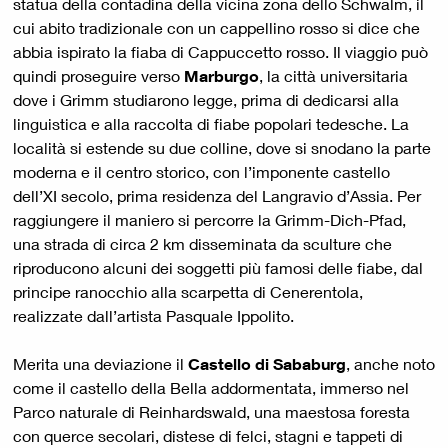
statua della contadina della vicina zona dello Schwalm, il
cui abito tradizionale con un cappellino rosso si dice che
abbia ispirato la fiaba di Cappuccetto rosso. Il viaggio può
quindi proseguire verso
Marburgo
, la città universitaria
dove i Grimm studiarono legge, prima di dedicarsi alla
linguistica e alla raccolta di fiabe popolari tedesche. La
località si estende su due colline, dove si snodano la parte
moderna e il centro storico, con l’imponente castello
dell’XI secolo, prima residenza del Langravio d’Assia. Per
raggiungere il maniero si percorre la Grimm-Dich-Pfad,
una strada di circa 2 km disseminata da sculture che
riproducono alcuni dei soggetti più famosi delle fiabe, dal
principe ranocchio alla scarpetta di Cenerentola,
realizzate dall’artista Pasquale Ippolito.
Merita una deviazione il
Castello di Sababurg
, anche noto
come il castello della Bella addormentata, immerso nel
Parco naturale di Reinhardswald, una maestosa foresta
con querce secolari, distese di felci, stagni e tappeti di