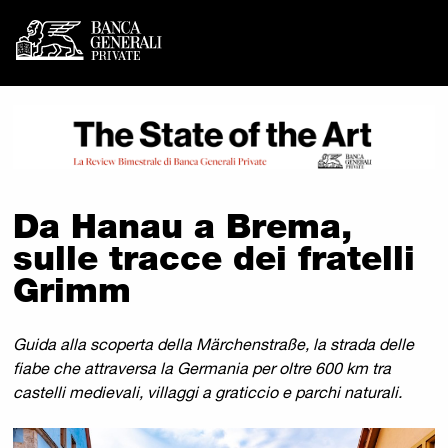
Banca Generali Private - 
Vai al contenuto principale
Da Hanau a Brema,
sulle tracce dei fratelli
Grimm
Guida alla scoperta della Märchenstraße, la strada delle
fiabe che attraversa la Germania per oltre 600 km tra
castelli medievali, villaggi a graticcio e parchi naturali.