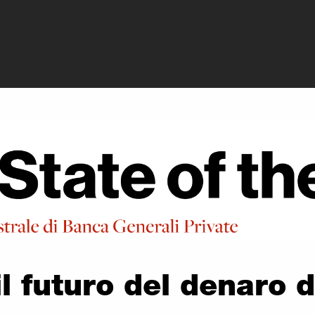
ivate - Le stablec
l futuro del denaro d