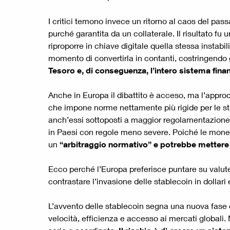
I critici temono invece un ritorno al caos del pass
purché garantita da un collaterale. Il risultato fu
riproporre in chiave digitale quella stessa instabi
momento di convertirla in contanti, costringendo g
Tesoro e, di conseguenza, l’intero sistema finan
Anche in Europa il dibattito è acceso, ma l’appro
che impone norme nettamente più rigide per le sta
anch’essi sottoposti a maggior regolamentazione. T
in Paesi con regole meno severe. Poiché le monete
un
“arbitraggio normativo” e potrebbe mettere i
Ecco perché l’Europa preferisce puntare su valute
contrastare l’invasione delle stablecoin in dollar
L’avvento delle stablecoin segna una nuova fase de
velocità, efficienza e accesso ai mercati globali