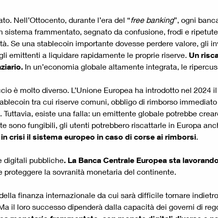
ato. Nell’Ottocento, durante l’era del “
free banking
”, ogni banc
 un sistema frammentato, segnato da confusione, frodi e ripetute 
lità. Se una stablecoin importante dovesse perdere valore, gli in
li emittenti a liquidare rapidamente le proprie riserve.
Un risca
ziario.
In un’economia globale altamente integrata, le ripercus
ccio è molto diverso. L’Unione Europea ha introdotto nel 2024 
blecoin tra cui riserve comuni, obbligo di rimborso immediato e 
uttavia, esiste una falla: un emittente globale potrebbe creare
 sono fungibili, gli utenti potrebbero riscattarle in Europa an
n crisi il sistema europeo in caso di corse ai rimborsi
.
 digitali pubbliche
. La Banca Centrale Europea sta lavorando
i e proteggere la sovranità monetaria del continente.
lla finanza internazionale da cui sarà difficile tornare indietro
. Ma il loro successo dipenderà dalla capacità dei governi di r