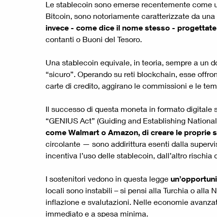
Le stablecoin sono emerse recentemente come uno d
Bitcoin, sono notoriamente caratterizzate da una 
invece - come dice il nome stesso - progettate
contanti o Buoni del Tesoro.
Una stablecoin equivale, in teoria, sempre a un d
“sicuro”. Operando su reti blockchain, esse offr
carte di credito, aggirano le commissioni e le tem
Il successo di questa moneta in formato digitale s
“GENIUS Act” (Guiding and Establishing National 
come Walmart o Amazon, di creare le proprie 
circolante — sono addirittura esenti dalla supervis
incentiva l’uso delle stablecoin, dall’altro rischi
I sostenitori vedono in questa legge
un’opportunit
locali sono instabili – si pensi alla Turchia o all
inflazione e svalutazioni. Nelle economie avanzat
immediato e a spesa minima.