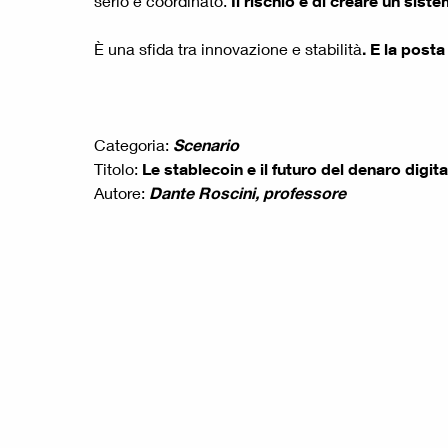
serio e coordinato.
Il rischio è di creare un sis
È una sfida tra innovazione e stabilità
. E la posta
Categoria:
Scenario
Titolo:
Le stablecoin e il futuro del denaro digita
Autore:
Dante Roscini, professore