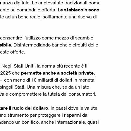
anza digitale. Le criptovalute tradizionali come
amente su domanda e offerta.
Le stablecoin sono
te ad un bene reale, solitamente una riserva di
e consentire l’utilizzo come mezzo di scambio
ibile.
Disintermediando banche e circuiti delle
este offerte.
egli Stati Uniti, la norma più recente è il
o 2025 che
permette anche a società private,
i — con meno di 10 miliardi di dollari in moneta
 singoli Stati. Una misura che, se da un lato
ativa e compromettere la tutela dei consumatori.
are il ruolo del dollaro
. In paesi dove le valute
o uno strumento per proteggere i risparmi da
endendo un bonifico, anche internazionale, quasi