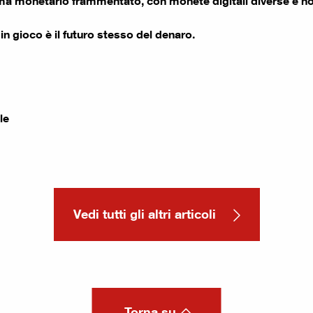
tema monetario frammentato, con monete digitali diverse e n
 in gioco è il futuro stesso del denaro.
le
Vedi tutti gli altri articoli
Torna su