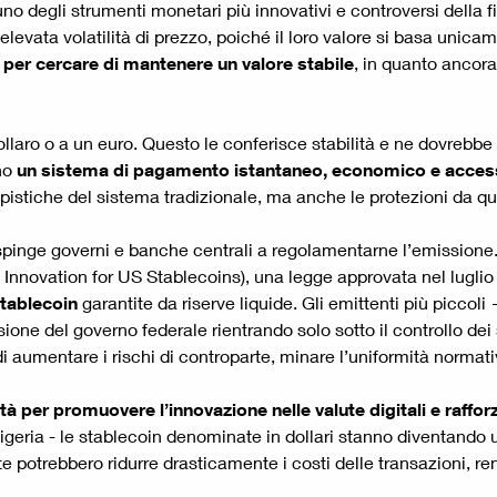
egli strumenti monetari più innovativi e controversi della fin
elevata volatilità di prezzo, poiché il loro valore si basa unic
 per cercare di mantenere un valore stabile
, in quanto ancora
ollaro o a un euro. Questo le conferisce stabilità e ne dovrebb
ono
un sistema di pagamento istantaneo, economico e access
pistiche del sistema tradizionale, ma anche le protezioni da qu
pinge governi e banche centrali a regolamentarne l’emissione. N
Innovation for US Stablecoins), una legge approvata nel lugli
stablecoin
garantite da riserve liquide. Gli emittenti più piccol
ione del governo federale rientrando solo sotto il controllo dei
a di aumentare i rischi di controparte, minare l’uniformità norm
à per promuovere l’innovazione nelle valute digitali e rafforz
a Nigeria - le stablecoin denominate in dollari stanno diventand
e potrebbero ridurre drasticamente i costi delle transazioni, r