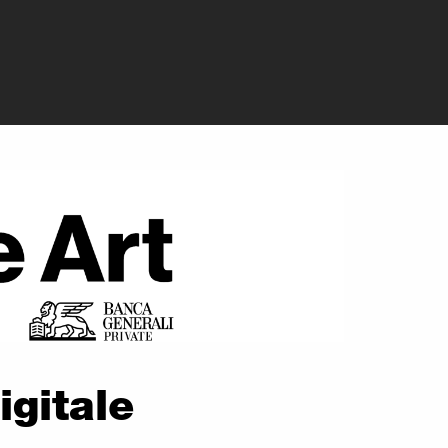
oin e il futuro d
igitale