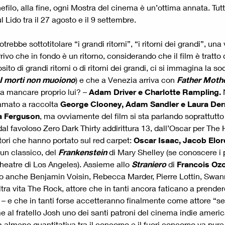
filo, alla fine, ogni Mostra del cinema è un’ottima annata. Tu
ido tra il 27 agosto e il 9 settembre.
trebbe sottotitolare “i grandi ritorni”, “i ritorni dei grandi”, u
rrivo che in fondo è un ritorno, considerando che il film è tratto
o di grandi ritorni o di ritorni dei grandi, ci si immagina la so
I morti non muoiono
) e che a Venezia arriva con
Father Mothe
a mancare proprio lui? –
Adam Driver e Charlotte Rampling.
amato a raccolta
George Clooney, Adam Sandler e Laura Der
a Ferguson
, ma ovviamente del film si sta parlando soprattutt
 dal favoloso Zero Dark Thirty addirittura 13, dall’Oscar per Th
tori che hanno portato sul red carpet:
Oscar Isaac, Jacob Elor
 un classico, del
Frankenstein
di Mary Shelley (se conoscere i p
heatre di Los Angeles). Assieme allo
Straniero
di
Francois Oz
no anche Benjamin Voisin, Rebecca Marder, Pierre Lottin, Swan
a vita The Rock, attore che in tanti ancora faticano a prendere
lm – e che in tanti forse accetteranno finalmente come attore “
me al fratello Josh uno dei santi patroni del cinema indie amer
lmeno quantitativa tra il concorso e il fuori concorso va pure m