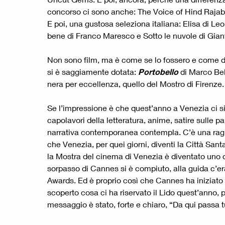
concorso ci sono anche: The Voice of Hind Rajab 
E poi, una gustosa seleziona italiana: Elisa di Le
bene di Franco Maresco e Sotto le nuvole di Gian
Non sono film, ma è come se lo fossero e come dei f
si è saggiamente dotata:
Portobello
di Marco Bel
nera per eccellenza, quello del Mostro di Firenze.
Se l’impressione è che quest’anno a Venezia ci sia, q
capolavori della letteratura, anime, satire sulle pa
narrativa contemporanea contempla. C’è una ragio
che Venezia, per quei giorni, diventi la Città Santa 
la Mostra del cinema di Venezia è diventato uno degl
sorpasso di Cannes si è compiuto, alla guida c’er
Awards. Ed è proprio così che Cannes ha iniziato 
scoperto cosa ci ha riservato il Lido quest’anno, 
messaggio è stato, forte e chiaro, “Da qui passa t