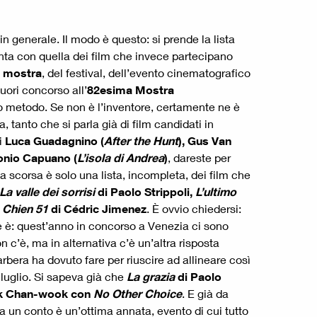
n generale. Il modo è questo: si prende la lista
onta con quella dei film che invece partecipano
la mostra
, del festival, dell’evento cinematografico
uori concorso all’
82esima Mostra
sto metodo. Se non è l’inventore, certamente ne è
tanto che si parla già di film candidati in
i
Luca Guadagnino (
After the Hunt
), Gus Van
tonio Capuano (
L’isola di Andrea
)
, dareste per
na scorsa è solo una lista, incompleta, dei film che
La valle dei sorrisi
di Paolo Strippoli,
L’ultimo
e
Chien 51
di Cédric Jimenez
. È ovvio chiedersi:
ve è: quest’anno in concorso a Venezia ci sono
n c’è, ma in alternativa c’è un’altra risposta
Barbera ha dovuto fare per riuscire ad allineare così
 luglio. Si sapeva già che
La grazia
di Paolo
k Chan-wook con
No Other Choice
. E già da
 un conto è un’ottima annata, evento di cui tutto