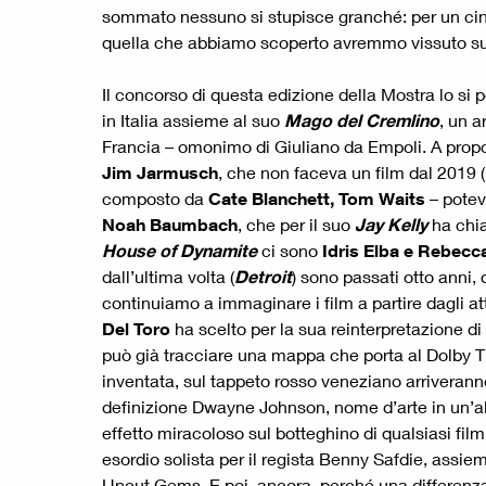
sommato nessuno si stupisce granché: per un cine
quella che abbiamo scoperto avremmo vissuto sul L
Il concorso di questa edizione della Mostra lo si po
in Italia assieme al suo
Mago del Cremlino
, un a
Francia – omonimo di Giuliano da Empoli. A proposit
Jim Jarmusch
, che non faceva un film dal 2019 (
composto da
Cate Blanchett, Tom Waits
– potev
Noah Baumbach
, che per il suo
Jay Kelly
ha chi
House of Dynamite
ci sono
Idris Elba e Rebecc
dall’ultima volta (
Detroit
) sono passati otto anni,
continuiamo a immaginare i film a partire dagli at
Del Toro
ha scelto per la sua reinterpretazione di
può già tracciare una mappa che porta al Dolby T
inventata, sul tappeto rosso veneziano arriveran
definizione Dwayne Johnson, nome d’arte in un’altr
effetto miracoloso sul botteghino di qualsiasi fi
esordio solista per il regista Benny Safdie, assie
Uncut Gems. E poi, ancora, perché una differenza a