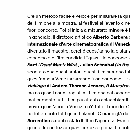
C’è un metodo facile e veloce per misurare la qual
dei film che alla mostra, al festival all’evento c
fuori concorso. Poi si inizia a misurare:
minore è l
in generale. Il direttore artistico
Alberto Barbera
internazionale d’arte cinematografica di Venezi
diventato il maestro, perché quest’anno la distanz
concorso e di film candidati “quasi” in concorso. 
Sant (
Dead Man’s Wire
), Julian Schnabel (
In th
scontato che questi autori, questi film saranno tut
quest’anno a Venezia saranno fuori concorso. Lis
vichingo
di Anders Thomas Jensen,
Il Maestro
ma se questi sono i registi e i film che dal conco
praticamente tutti i film più attesi e chiacchierati
breve: quest’anno a Venezia c’è tutto il mondo. Chis
perfettamente tutti questi pianeti. C’erano già de
Sorrentino
sarebbe stato il film d’apertura. Erano
queste tre certezze-quasi certezze probabilmente