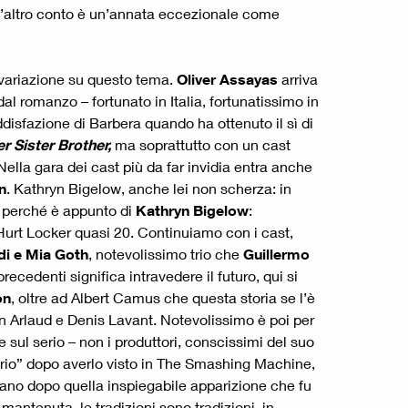
tt’altro conto è un’annata eccezionale come
na variazione su questo tema.
Oliver Assayas
arriva
 dal romanzo – fortunato in Italia, fortunatissimo in
ddisfazione di Barbera quando ha ottenuto il sì di
r Sister Brother,
ma soprattutto con un cast
Nella gara dei cast più da far invidia entra anche
n
. Kathryn Bigelow, anche lei non scherza: in
o perché è appunto di
Kathryn Bigelow
:
e Hurt Locker quasi 20. Continuiamo con i cast,
di e Mia Goth
, notevolissimo trio che
Guillermo
recedenti significa intravedere il futuro, qui si
on
, oltre ad Albert Camus che questa storia se l’è
n Arlaud e Denis Lavant. Notevolissimo è poi per
 sul serio – non i produttori, conscissimi del suo
serio” dopo averlo visto in The Smashing Machine,
icano dopo quella inspiegabile apparizione che fu
antenuta, le tradizioni sono tradizioni, in