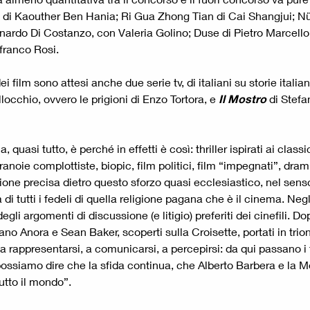
di Kaouther Ben Hania; Ri Gua Zhong Tian di Cai Shangjui; Nüha
onardo Di Costanzo, con Valeria Golino; Duse di Pietro Marcello,
franco Rosi.
ilm sono attesi anche due serie tv, di italiani su storie italian
locchio, ovvero le prigioni di Enzo Tortora, e
Il Mostro
di Stefa
uasi tutto, è perché in effetti è così: thriller ispirati ai classi
ranoie complottiste, biopic, film politici, film “impegnati”, dram
ne precisa dietro questo sforzo quasi ecclesiastico, nel senso
di tutti i fedeli di quella religione pagana che è il cinema. Negli
i argomenti di discussione (e litigio) preferiti dei cinefili. Dop
ano Anora e Sean Baker, scoperti sulla Croisette, portati in tri
a rappresentarsi, a comunicarsi, a percepirsi: da qui passano i 
possiamo dire che la sfida continua, che Alberto Barbera e la M
utto il mondo”.