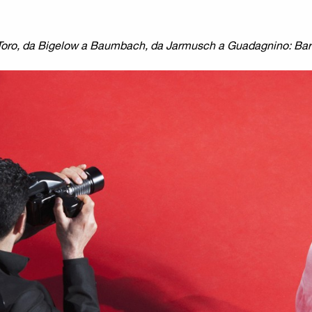
el Toro, da Bigelow a Baumbach, da Jarmusch a Guadagnino: Ba