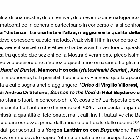
ità di una mostra, di un festival, di un evento cinematografico i
inematografico in generale partecipano in concorso e la si confr
a “distanza” tra una lista e l’altra, maggiore è la qualità del
deve conoscere questo metodo. Anzi: visti i film in concorso e f
a
, viene il sospetto che Alberto Barbera sia l’inventore di que
a tra queste due sezioni della Mostra è veramente piccolissima, 
Se vi dicessero che a Venezia quest’anno ci saranno tra gli altr
e Hand of Dante
), Mamoru Hosoda (
Hateshinaki Scarlet
), An
ti in concorso, tutti possibili Leoni d’oro. E invece quella appe
ta a cui bisogna anche aggiungere l
’
Orfeo
di Virgilio Villoresi,
di Andrea Di Stefano,
Sermon to the Void
di Hilal Baydarov 
rso stanno fuori, in concorso chi c’è, cosa c’è? La risposta bre
 in uscita tra l’autunno e l’inverno del 2025. La risposta lunga no
sà la quantità di telefonate, mail, call, inviti, trattative che 
lle quasi certezze, prima dell’annuncio ufficiale dello scorso 22
 dati per scontati sia
Yorgos Lanthimos con
Bugonia
che
Par
 avremmo dovuto capire l’ottima annata che si prospettava. Ma