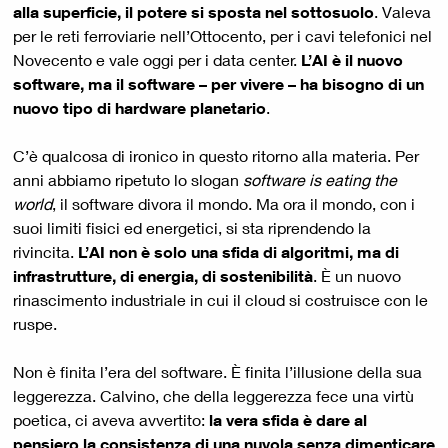
alla superficie, il potere si sposta nel sottosuolo
. Valeva
per le reti ferroviarie nell’Ottocento, per i cavi telefonici nel
Novecento e vale oggi per i data center.
L’AI è il nuovo
software, ma il software – per vivere – ha bisogno di un
nuovo tipo di hardware planetario
.
C’è qualcosa di ironico in questo ritorno alla materia. Per
anni abbiamo ripetuto lo slogan
software is eating the
world
, il software divora il mondo. Ma ora il mondo, con i
suoi limiti fisici ed energetici, si sta riprendendo la
rivincita.
L’AI non è solo una sfida di algoritmi, ma di
infrastrutture, di energia, di sostenibilità
. È un nuovo
rinascimento industriale in cui il cloud si costruisce con le
ruspe.
Non è finita l’era del software. È finita l’illusione della sua
leggerezza. Calvino, che della leggerezza fece una virtù
poetica, ci aveva avvertito:
la vera sfida è dare al
pensiero la consistenza di una nuvola senza dimenticare