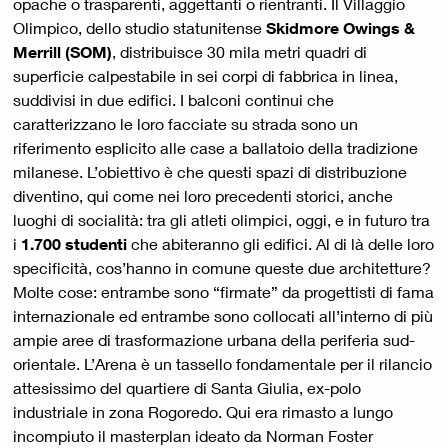
opache o trasparenti, aggettanti o rientranti. Il Villaggio
Olimpico, dello studio statunitense
Skidmore Owings &
Merrill (SOM)
, distribuisce 30 mila metri quadri di
superficie calpestabile in sei corpi di fabbrica in linea,
suddivisi in due edifici. I balconi continui che
caratterizzano le loro facciate su strada sono un
riferimento esplicito alle case a ballatoio della tradizione
milanese. L’obiettivo è che questi spazi di distribuzione
diventino, qui come nei loro precedenti storici, anche
luoghi di socialità: tra gli atleti olimpici, oggi, e in futuro tra
i
1.700 studenti
che abiteranno gli edifici. Al di là delle loro
specificità, cos’hanno in comune queste due architetture?
Molte cose: entrambe sono “firmate” da progettisti di fama
internazionale ed entrambe sono collocati all’interno di più
ampie aree di trasformazione urbana della periferia sud-
orientale. L’Arena è un tassello fondamentale per il rilancio
attesissimo del quartiere di Santa Giulia, ex-polo
industriale in zona Rogoredo. Qui era rimasto a lungo
incompiuto il masterplan ideato da Norman Foster