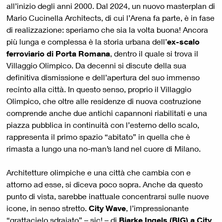
all’inizio degli anni 2000. Dal 2024, un nuovo masterplan di
Mario Cucinella Architects, di cui l’Arena fa parte, è in fase
di realizzazione: speriamo che sia la volta buona! Ancora
più lunga e complessa è la storia urbana dell’
ex-scalo
ferroviario di Porta Romana
, dentro il quale si trova il
Villaggio Olimpico. Da decenni si discute della sua
definitiva dismissione e dell’apertura del suo immenso
recinto alla città. In questo senso, proprio il Villaggio
Olimpico, che oltre alle residenze di nuova costruzione
comprende anche due antichi capannoni riabilitati e una
piazza pubblica in continuità con l’esterno dello scalo,
rappresenta il primo spazio “abitato” in quella che è
rimasta a lungo una no-man’s land nel cuore di Milano.
Architetture olimpiche e una città che cambia con e
attorno ad esse, si diceva poco sopra. Anche da questo
punto di vista, sarebbe inattuale concentrarsi sulle nuove
icone, in senso stretto.
City Wave
, l’impressionante
“grattacielo sdraiato” – sic! – di
Bjarke Ingels (BIG) a City