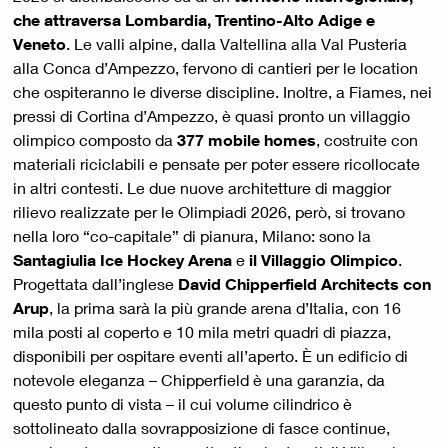
che attraversa Lombardia, Trentino-Alto Adige e
Veneto
. Le valli alpine, dalla Valtellina alla Val Pusteria
alla Conca d’Ampezzo, fervono di cantieri per le location
che ospiteranno le diverse discipline. Inoltre, a Fiames, nei
pressi di Cortina d’Ampezzo, è quasi pronto un villaggio
olimpico composto da
377 mobile homes
, costruite con
materiali riciclabili e pensate per poter essere ricollocate
in altri contesti. Le due nuove architetture di maggior
rilievo realizzate per le Olimpiadi 2026, però, si trovano
nella loro “co-capitale” di pianura, Milano: sono la
Santagiulia Ice Hockey Arena
e
il Villaggio Olimpico
.
Progettata dall’inglese
David Chipperfield Architects con
Arup
, la prima sarà la più grande arena d’Italia, con 16
mila posti al coperto e 10 mila metri quadri di piazza,
disponibili per ospitare eventi all’aperto. È un edificio di
notevole eleganza – Chipperfield è una garanzia, da
questo punto di vista – il cui volume cilindrico è
sottolineato dalla sovrapposizione di fasce continue,