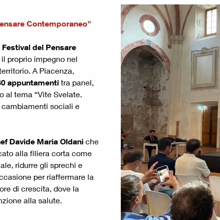
l Pensare Contemporaneo”
l
Festival del Pensare
il proprio impegno nel
territorio. A Piacenza,
 80 appuntamenti
tra panel,
no al tema “Vite Svelate.
i cambiamenti sociali e
ef Davide Maria Oldani
che
ato alla filiera corta come
le, ridurre gli sprechi e
casione per riaffermare la
re di crescita, dove la
zione alla salute.