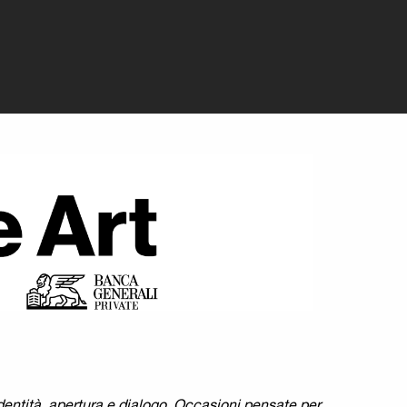
anca Generali
entità, apertura e dialogo. Occasioni pensate per