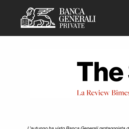
Banca Generali P
Vai al contenuto principale
L’autunno ha visto Banca Generali protagonista d