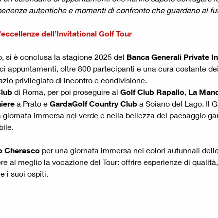
 esperienze autentiche e momenti di confronto che guardano al fu
eccellenze dell’Invitational Golf Tour
, si è conclusa la stagione 2025 del
Banca Generali Private In
eci appuntamenti, oltre 800 partecipanti e una cura costante d
io privilegiato di incontro e condivisione.
Club
di Roma, per poi proseguire al
Golf Club Rapallo
,
La Mand
iere
a Prato e
GardaGolf Country Club
a Soiano del Lago. Il 
 una giornata immersa nel verde e nella bellezza del paesaggio g
ile.
b
Cherasco
per una giornata immersa nei colori autunnali delle 
e al meglio la vocazione del Tour: offrire esperienze di qualit
 i suoi ospiti.