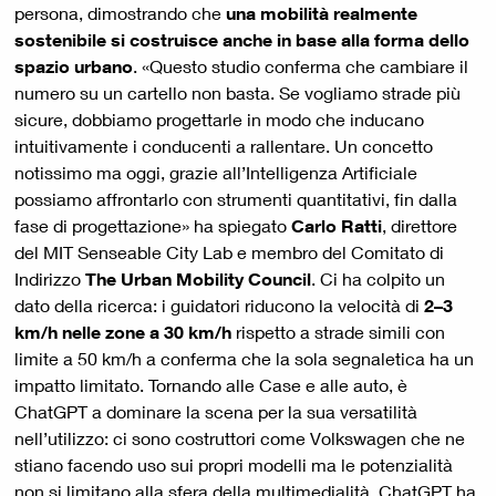
persona, dimostrando che
una mobilità realmente
sostenibile si costruisce anche in base alla forma dello
spazio urbano
. «Questo studio conferma che cambiare il
numero su un cartello non basta. Se vogliamo strade più
sicure, dobbiamo progettarle in modo che inducano
intuitivamente i conducenti a rallentare. Un concetto
notissimo ma oggi, grazie all’Intelligenza Artificiale
possiamo affrontarlo con strumenti quantitativi, fin dalla
fase di progettazione» ha spiegato
Carlo Ratti
, direttore
del MIT Senseable City Lab e membro del Comitato di
Indirizzo
The Urban Mobility Council
. Ci ha colpito un
dato della ricerca: i guidatori riducono la velocità di
2–3
km/h nelle zone a 30 km/h
rispetto a strade simili con
limite a 50 km/h a conferma che la sola segnaletica ha un
impatto limitato. Tornando alle Case e alle auto, è
ChatGPT a dominare la scena per la sua versatilità
nell’utilizzo: ci sono costruttori come Volkswagen che ne
stiano facendo uso sui propri modelli ma le potenzialità
non si limitano alla sfera della multimedialità. ChatGPT ha