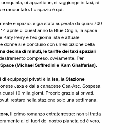
onquista, ci appartiene, si raggiunge in taxi, si
o e raccontato. Lo spazio è qui.
rreste e spazio, è già stata superata da quasi 700
4 aprile di quest’anno la Blue Origin, la space
Katy Perry e l’ex giornalista e attuale
le donne si è concluso con un’esibizione della
a decina di minuti, le tariffe dei taxi spaziali
, addestramento compreso, ovviamente. Per
 Space (Michael Suffredini e Kam Ghaffarian)
.
 di equipaggi privati è la
Iss, la Stazione
apponese Jaxa e dalla canadese Csa-Asc. Sospesa
quasi 10 mila giorni. Proprio grazie ai privati,
ovuti restare nella stazione solo una settimana.
tore
, il primo romanzo extraterrestre: non si tratta
eramente al di fuori del nostro pianeta ed è vero,