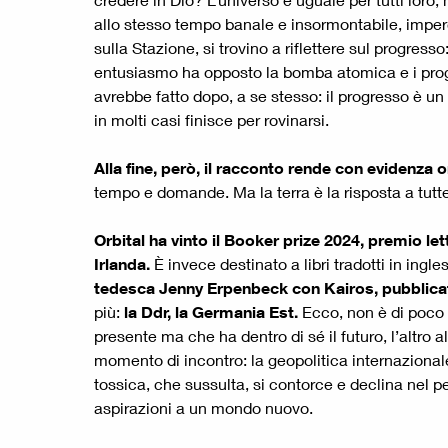
allo stesso tempo banale e insormontabile, imperce
sulla Stazione, si trovino a riflettere sul progres
entusiasmo ha opposto la bomba atomica e i proget
avrebbe fatto dopo, a se stesso: il progresso è un
in molti casi finisce per rovinarsi.
Alla fine, però, il racconto rende con evidenza o
tempo e domande. Ma la terra è la risposta a tutte 
Orbital ha vinto il Booker prize 2024, premio let
Irlanda.
È invece destinato a libri tradotti in ingle
tedesca Jenny Erpenbeck con Kairos, pubblicato 
più:
la Ddr, la Germania Est.
Ecco, non è di poco 
presente ma che ha dentro di sé il futuro, l’altro
momento di incontro: la geopolitica internazionale
tossica, che sussulta, si contorce e declina nel 
aspirazioni a un mondo nuovo.