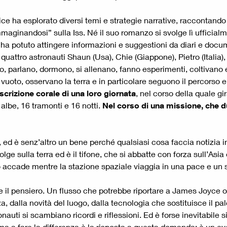
ice ha esplorato diversi temi e strategie narrative, raccontando 
maginandosi” sulla Iss. Né il suo romanzo si svolge lì ufficialme
hi ha potuto attingere informazioni e suggestioni da diari e docu
ttro astronauti Shaun (Usa), Chie (Giappone), Pietro (Italia), 
, parlano, dormono, si allenano, fanno esperimenti, coltivano 
o, osservano la terra e in particolare seguono il percorso e l’
scrizione corale di una loro giornata
, nel corso della quale gi
albe, 16 tramonti e 16 notti.
Nel corso di una missione, che du
ed è senz’altro un bene perché qualsiasi cosa faccia notizia i
ge sulla terra ed è il tifone, che si abbatte con forza sull’Asia
o accade mentre la stazione spaziale viaggia in una pace e un si
 il pensiero. Un flusso che potrebbe riportare a James Joyce o
za, dalla novità del luogo, dalla tecnologia che sostituisce il p
onauti si scambiano ricordi e riflessioni. Ed è forse inevitabile 
, ma a fare la differenza è la risposta a questa domanda: è un e