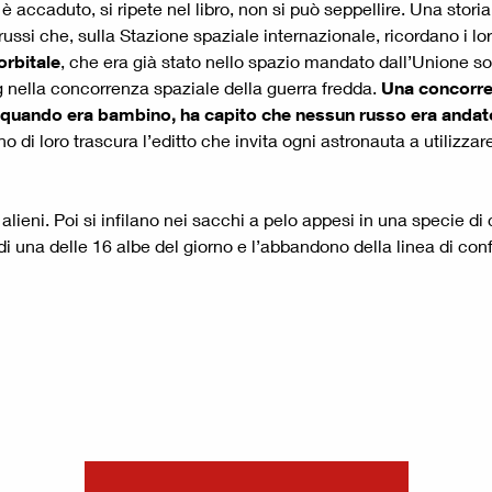
 accaduto, si ripete nel libro, non si può seppellire. Una storia 
ssi che, sulla Stazione spaziale internazionale, ricordano i lor
orbitale
, che era già stato nello spazio mandato dall’Unione sov
ng nella concorrenza spaziale della guerra fredda.
Una concorren
 quando era bambino, ha capito che nessun russo era andato
di loro trascura l’editto che invita ogni astronauta a utilizzare
 alieni. Poi si infilano nei sacchi a pelo appesi in una specie di
i una delle 16 albe del giorno e l’abbandono della linea di confin