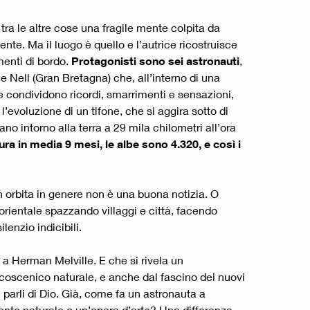
tra le altre cose una fragile mente colpita da
nte. Ma il luogo è quello e l’autrice ricostruisce
menti di bordo.
Protagonisti sono sei astronauti
,
e Nell (Gran Bretagna) che, all’interno di una
e condividono ricordi, smarrimenti e sensazioni,
evoluzione di un tifone, che si aggira sotto di
rano intorno alla terra a 29 mila chilometri all’ora
ra in media 9 mesi, le albe sono 4.320, e così i
n orbita in genere non è una buona notizia. O
 orientale spazzando villaggi e città, facendo
lenzio indicibili.
 a Herman Melville. E che si rivela un
alcoscenico naturale, e anche dal fascino dei nuovi
si parli di Dio. Già, come fa un astronauta a
vento naturale o un’opera d’arte? Una differenza