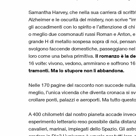
Samantha Harvey, che nella sua carriera di scrittr
Alzheimer e le oscurità del mistery, non scrive “im
gli accadimenti con lo spirito e l’attenzione di c
o meglio due cosmonauti russi Roman e Anton, e qua
grande H di metallo sospesa sopra di noi, pensano
svolgono faccende domestiche, passeggiano nel vuot
loro come una belva primitiva.
Il romanzo è la de
16 volte: vivono, vedono, ammirano e soffrono 16 
tramonti. Ma lo stupore non li abbandona.
Nelle 170 pagine del racconto non succede nulla, 
meglio, l’unica vicenda che diventa cronaca si svol
crollare ponti, palazzi e aeroporti. Ma tutto quest
A 400 chilometri dal nostro pianeta accade invece
esperimento letterario reso possibile dalla distan
cavalieri, marinai, impiegati dello Spazio. Gli astr
credere in Dio? L’universo è uguale per tutti loro