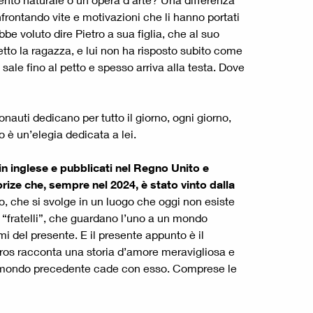
frontando vite e motivazioni che li hanno portati
be voluto dire Pietro a sua figlia, che al suo
tto la ragazza, e lui non ha risposto subito come
ale fino al petto e spesso arriva alla testa. Dove
ronauti dedicano per tutto il giorno, ogni giorno,
o è un’elegia dedicata a lei.
 in inglese e pubblicati nel Regno Unito e
rize che, sempre nel 2024, è stato vinto dalla
o, che si svolge in un luogo che oggi non esiste
i “fratelli”, che guardano l’uno a un mondo
i del presente. E il presente appunto è il
airos racconta una storia d’amore meravigliosa e
o il mondo precedente cade con esso. Comprese le