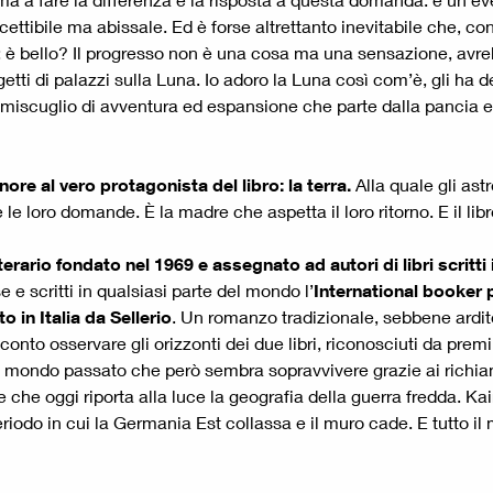
ttibile ma abissale. Ed è forse altrettanto inevitabile che, con
so: è bello? Il progresso non è una cosa ma una sensazione, avreb
ti di palazzi sulla Luna. Io adoro la Luna così com’è, gli ha de
 miscuglio di avventura ed espansione che parte dalla pancia e s
nore al vero protagonista del libro: la terra.
Alla quale gli ast
le loro domande. È la madre che aspetta il loro ritorno. E il libr
terario fondato nel 1969 e assegnato ad autori di libri scritti
se e scritti in qualsiasi parte del mondo l’
International booker p
in Italia da Sellerio
. Un romanzo tradizionale, sebbene ardit
conto osservare gli orizzonti dei due libri, riconosciuti da prem
 al mondo passato che però sembra sopravvivere grazie ai richiam
 che oggi riporta alla luce la geografia della guerra fredda. K
periodo in cui la Germania Est collassa e il muro cade. E tutt