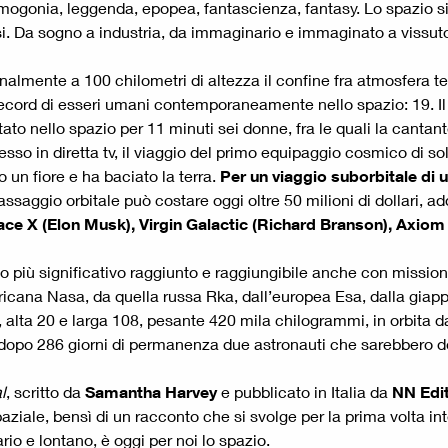
mogonia, leggenda, epopea, fantascienza, fantasy. Lo spazio si c
pesi. Da sogno a industria, da immaginario e immaginato a vissut
almente a 100 chilometri di altezza il confine fra atmosfera te
ecord di esseri umani contemporaneamente nello spazio: 19. Il 1
 nello spazio per 11 minuti sei donne, fra le quali la cantante 
o in diretta tv, il viaggio del primo equipaggio cosmico di so
o un fiore e ha baciato la terra.
Per un viaggio suborbitale di un
assaggio orbitale può costare oggi oltre 50 milioni di dollari
ace X (Elon Musk), Virgin Galactic (Richard Branson), Axiom
do più significativo raggiunto e raggiungibile anche con missioni
ericana Nasa, da quella russa Rka, dall’europea Esa, dalla gi
, alta 20 e larga 108, pesante 420 mila chilogrammi, in orbita da 
ra dopo 286 giorni di permanenza due astronauti che sarebbero d
l
, scritto da
Samantha Harvey
e pubblicato in Italia da
NN Edi
aziale, bensì di un racconto che si svolge per la prima volta int
io e lontano, è oggi per noi lo spazio.