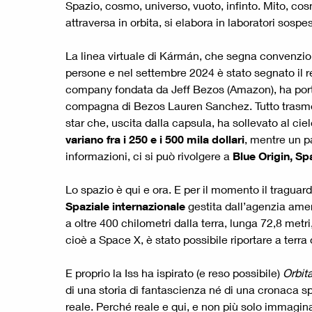
Spazio, cosmo, universo, vuoto, infinto. Mito, cos
attraversa in orbita, si elabora in laboratori sos
La linea virtuale di Kármán, che segna convenzion
persone e nel settembre 2024 è stato segnato il r
company fondata da Jeff Bezos (Amazon), ha portato
compagna di Bezos Lauren Sanchez. Tutto trasmess
star che, uscita dalla capsula, ha sollevato al ciel
variano fra i 250 e i 500 mila dollari
, mentre un p
informazioni, ci si può rivolgere a
Blue Origin, Sp
Lo spazio è qui e ora. E per il momento il traguar
Spaziale internazionale
gestita dall’agenzia am
a oltre 400 chilometri dalla terra, lunga 72,8 metri
cioè a Space X, è stato possibile riportare a ter
E proprio la Iss ha ispirato (e reso possibile)
Orbita
di una storia di fantascienza né di una cronaca sp
reale. Perché reale e qui, e non più solo immaginar