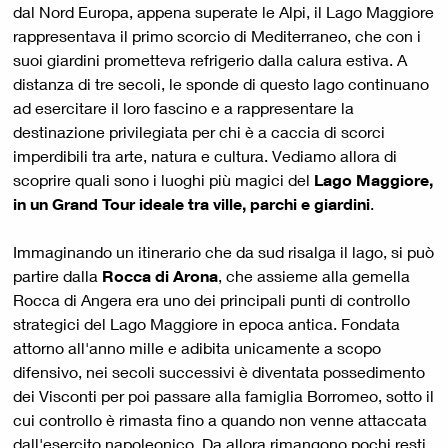
dal Nord Europa, appena superate le Alpi, il Lago Maggiore
rappresentava il primo scorcio di Mediterraneo, che con i
suoi giardini prometteva refrigerio dalla calura estiva. A
distanza di tre secoli, le sponde di questo lago continuano
ad esercitare il loro fascino e a rappresentare la
destinazione privilegiata per chi è a caccia di scorci
imperdibili tra arte, natura e cultura. Vediamo allora di
scoprire quali sono i luoghi più magici del
Lago Maggiore,
in un Grand Tour ideale tra ville, parchi e giardini
.
Immaginando un itinerario che da sud risalga il lago, si può
partire dalla
Rocca di Arona
, che assieme alla gemella
Rocca di Angera era uno dei principali punti di controllo
strategici del Lago Maggiore in epoca antica. Fondata
attorno all'anno mille e adibita unicamente a scopo
difensivo, nei secoli successivi è diventata possedimento
dei Visconti per poi passare alla famiglia Borromeo, sotto il
cui controllo è rimasta fino a quando non venne attaccata
dall'esercito napoleonico. Da allora rimangono pochi resti