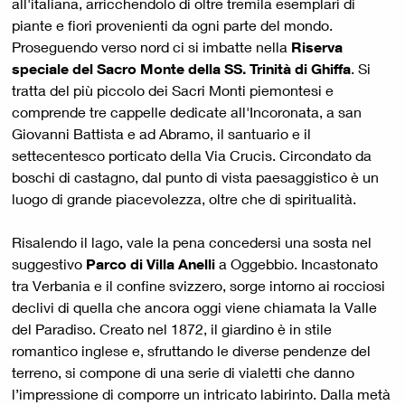
all'italiana, arricchendolo di oltre tremila esemplari di
piante e fiori provenienti da ogni parte del mondo.
Proseguendo verso nord ci si imbatte nella
Riserva
speciale del Sacro Monte della SS. Trinità di Ghiffa
. Si
tratta del più piccolo dei Sacri Monti piemontesi e
comprende tre cappelle dedicate all'Incoronata, a san
Giovanni Battista e ad Abramo, il santuario e il
settecentesco porticato della Via Crucis. Circondato da
boschi di castagno, dal punto di vista paesaggistico è un
luogo di grande piacevolezza, oltre che di spiritualità.
Risalendo il lago, vale la pena concedersi una sosta nel
suggestivo
Parco di Villa Anelli
a Oggebbio. Incastonato
tra Verbania e il confine svizzero, sorge intorno ai rocciosi
declivi di quella che ancora oggi viene chiamata la Valle
del Paradiso. Creato nel 1872, il giardino è in stile
romantico inglese e, sfruttando le diverse pendenze del
terreno, si compone di una serie di vialetti che danno
l’impressione di comporre un intricato labirinto. Dalla metà