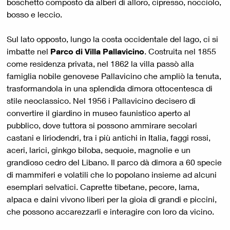
boschetto composto da alberi di alloro, cipresso, nocciolo,
bosso e leccio.
Sul lato opposto, lungo la costa occidentale del lago, ci si
imbatte nel
Parco di Villa Pallavicino
. Costruita nel 1855
come residenza privata, nel 1862 la villa passò alla
famiglia nobile genovese Pallavicino che ampliò la tenuta,
trasformandola in una splendida dimora ottocentesca di
stile neoclassico. Nel 1956 i Pallavicino decisero di
convertire il giardino in museo faunistico aperto al
pubblico, dove tuttora si possono ammirare secolari
castani e liriodendri, tra i più antichi in Italia, faggi rossi,
aceri, larici, ginkgo biloba, sequoie, magnolie e un
grandioso cedro del Libano. Il parco dà dimora a 60 specie
di mammiferi e volatili che lo popolano insieme ad alcuni
esemplari selvatici. Caprette tibetane, pecore, lama,
alpaca e daini vivono liberi per la gioia di grandi e piccini,
che possono accarezzarli e interagire con loro da vicino.