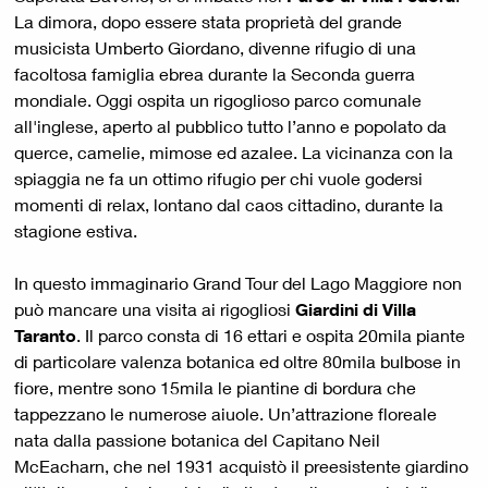
La dimora, dopo essere stata proprietà del grande
musicista Umberto Giordano, divenne rifugio di una
facoltosa famiglia ebrea durante la Seconda guerra
mondiale. Oggi ospita un rigoglioso parco comunale
all'inglese, aperto al pubblico tutto l’anno e popolato da
querce, camelie, mimose ed azalee. La vicinanza con la
spiaggia ne fa un ottimo rifugio per chi vuole godersi
momenti di relax, lontano dal caos cittadino, durante la
stagione estiva.
In questo immaginario Grand Tour del Lago Maggiore non
può mancare una visita ai rigogliosi
Giardini di Villa
Taranto
. Il parco consta di 16 ettari e ospita 20mila piante
di particolare valenza botanica ed oltre 80mila bulbose in
fiore, mentre sono 15mila le piantine di bordura che
tappezzano le numerose aiuole. Un’attrazione floreale
nata dalla passione botanica del Capitano Neil
McEacharn, che nel 1931 acquistò il preesistente giardino