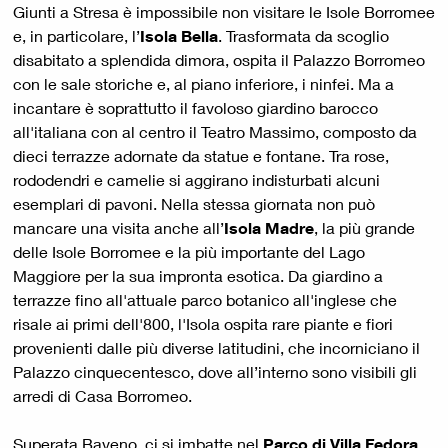
Giunti a Stresa è impossibile non visitare le Isole Borromee
e, in particolare, l’
Isola Bella
. Trasformata da scoglio
disabitato a splendida dimora, ospita il Palazzo Borromeo
con le sale storiche e, al piano inferiore, i ninfei. Ma a
incantare è soprattutto il favoloso giardino barocco
all'italiana con al centro il Teatro Massimo, composto da
dieci terrazze adornate da statue e fontane. Tra rose,
rododendri e camelie si aggirano indisturbati alcuni
esemplari di pavoni. Nella stessa giornata non può
mancare una visita anche all’
Isola Madre
, la più grande
delle Isole Borromee e la più importante del Lago
Maggiore per la sua impronta esotica. Da giardino a
terrazze fino all'attuale parco botanico all'inglese che
risale ai primi dell'800, l'Isola ospita rare piante e fiori
provenienti dalle più diverse latitudini, che incorniciano il
Palazzo cinquecentesco, dove all’interno sono visibili gli
arredi di Casa Borromeo.
Superata Baveno, ci si imbatte nel
Parco di Villa Fedora
.