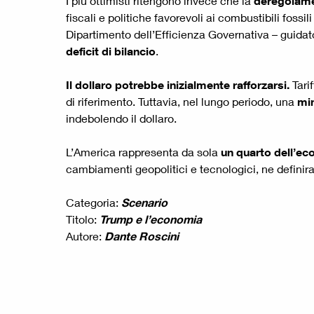
I più ottimisti ritengono invece che la
deregolam
fiscali e politiche favorevoli ai combustibili fossi
Dipartimento dell’Efficienza Governativa – guidato
deficit di bilancio
.
Il dollaro potrebbe inizialmente rafforzarsi.
Tari
di riferimento. Tuttavia, nel lungo periodo, una
min
indebolendo il dollaro.
L’America rappresenta da sola
un quarto dell’e
cambiamenti geopolitici e tecnologici, ne definir
Categoria:
Scenario
Titolo:
Trump e l’economia
Autore:
Dante Roscini