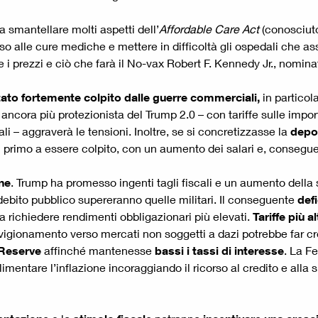
a smantellare molti aspetti dell’
Affordable Care Act
(conosciu
o alle cure mediche e mettere in difficoltà gli ospedali che as
 i prezzi e ciò che farà il No-vax Robert F. Kennedy Jr., nomina
tato fortemente colpito dalle guerre commerciali,
in particol
ancora più protezionista del Trump 2.0 – con tariffe sulle impor
ali – aggraverà le tensioni. Inoltre, se si concretizzasse la
depo
l primo a essere colpito, con un aumento dei salari e, consegue
one
. Trump ha promesso ingenti tagli fiscali e un aumento della s
 debito pubblico supereranno quelle militari. Il conseguente
def
i a richiedere rendimenti obbligazionari più elevati.
Tariffe più 
vigionamento verso mercati non soggetti a dazi potrebbe far cr
 Reserve
affinché mantenesse
bassi
i
tassi di interesse
. La F
mentare l’inflazione incoraggiando il ricorso al credito e alla 