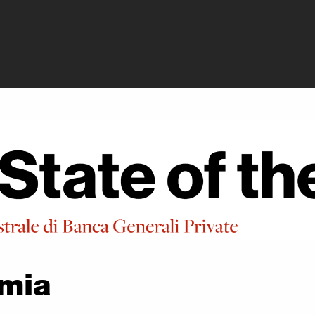
rivate - Trump e
omia