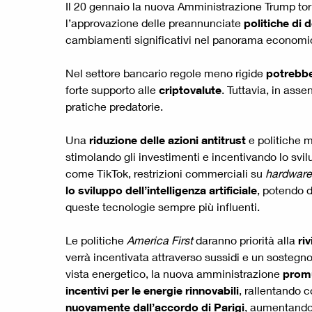
Il 20 gennaio la nuova Amministrazione Trump tor
l’approvazione delle preannunciate
politiche di
cambiamenti significativi nel panorama economico – 
Nel settore bancario regole meno rigide
potrebbe
forte supporto alle
criptovalute
. Tuttavia, in as
pratiche predatorie.
Una
riduzione delle azioni antitrust
e politiche mi
stimolando gli investimenti e incentivando lo svi
come TikTok, restrizioni commerciali su
hardware
lo sviluppo dell’intelligenza artificiale
, potendo d
queste tecnologie sempre più influenti.
Le politiche
America First
daranno priorità alla
ri
verrà incentivata attraverso sussidi e un sostegno
vista energetico, la nuova amministrazione
promu
incentivi per le energie rinnovabili
, rallentando 
nuovamente dall’accordo di Parigi
, aumentando 