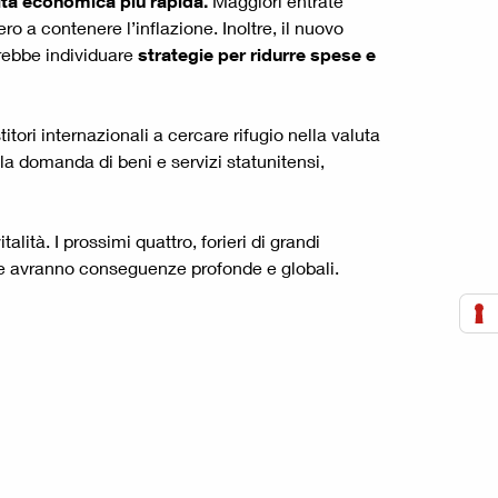
ita economica più rapida.
Maggiori entrate
ro a contenere l’inflazione. Inoltre, il nuovo
trebbe individuare
strategie per ridurre spese e
itori internazionali a cercare rifugio nella valuta
la domanda di beni e servizi statunitensi,
alità. I prossimi quattro, forieri di grandi
one avranno conseguenze profonde e globali.