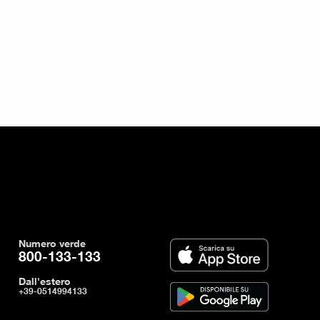
Numero verde
800-133-133
Dall'estero
+39-0514994133