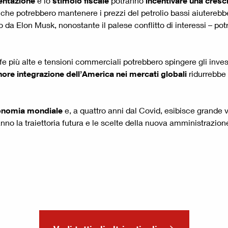
entazione
e lo
stimolo fiscale
potranno
incentivare una cresc
li che potrebbero mantenere i prezzi del petrolio bassi aiuterebbe
 da Elon Musk, nonostante il palese conflitto di interessi – po
ffe più alte e tensioni commerciali potrebbero spingere gli invest
ore integrazione dell’America nei mercati globali
ridurrebbe 
conomia mondiale
e, a quattro anni dal Covid, esibisce grande vit
anno la traiettoria futura e le scelte della nuova amministrazi