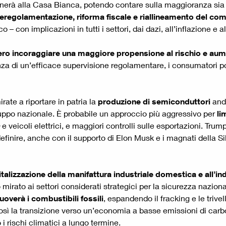
nerà alla Casa Bianca, potendo contare sulla maggioranza sia 
 deregolamentazione, riforma fiscale e riallineamento del co
con implicazioni in tutti i settori, dai dazi, all’inflazione e al
ro incoraggiare una maggiore propensione al rischio e aumen
senza di un’efficace supervisione regolamentare, i consumatori
rate a riportare in patria la
produzione di semiconduttori
and
luppo nazionale. È probabile un approccio più aggressivo per
li
e veicoli elettrici, e maggiori controlli sulle esportazioni. Tru
efinire, anche con il supporto di Elon Musk e i magnati della Sil
vitalizzazione della manifattura industriale domestica
e all’i
 mirato ai settori considerati strategici per la sicurezza nazion
overà i combustibili fossili
, espandendo il fracking e le trive
così la transizione verso un’economia a basse emissioni di car
i rischi climatici a lungo termine.