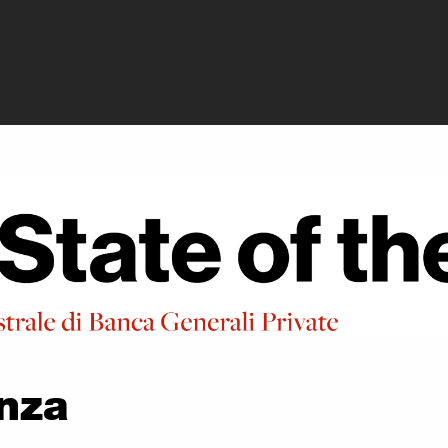
rivate - Contro l
anza