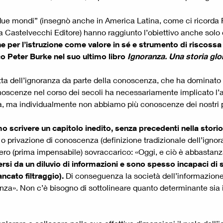
i due mondi” (insegnò anche in America Latina, come ci ricorda 
Castelvecchi Editore) hanno raggiunto l’obiettivo anche solo co
e per l’istruzione come valore in sé e strumento di riscos
co Peter Burke nel suo ultimo libro
Ignoranza. Una storia gl
fitta dell’ignoranza da parte della conoscenza, che ha dominato 
noscenze nel corso dei secoli ha necessariamente implicato l’
ma, ma individualmente non abbiamo più conoscenze dei nostri 
 scrivere un capitolo inedito, senza precedenti nella storio
 privazione di conoscenza (definizione tradizionale dell’ignor
vero (prima impensabile) sovraccarico: «Oggi, e ciò è abbastan
rsi da un diluvio di informazioni e sono spesso incapaci di 
ncato filtraggio).
Di conseguenza la società dell’informazione
za». Non c’è bisogno di sottolineare quanto determinante sia in