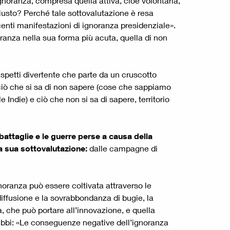
gnoranza, compresa quella attiva, cioè volontaria,
iusto? Perché tale sottovalutazione è resa
enti manifestazioni di ignoranza presidenziale».
oranza nella sua forma più acuta, quella di non
aspetti divertente che parte da un cruscotto
, ciò che si sa di non sapere (cose che sappiamo
ndie) e ciò che non si sa di sapere, territorio
attaglie e le guerre perse a causa della
a sua sottovalutazione:
dalle campagne di
ignoranza può essere coltivata attraverso le
 diffusione e la sovrabbondanza di bugie, la
a, che può portare all’innovazione, e quella
dubbi: «Le conseguenze negative dell’ignoranza