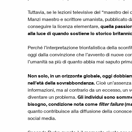
Tuttavia, se le lezioni televisive del “maestro de
Manzi maestro e scrittore umanista, pubblicato da 
conseguire la licenza elementare,
quella passion
alla luce di quando sostiene lo storico britanni
Perché l’interpretazione trionfalistica della scon
oggi dalla convinzione che l’avvento di nuove co
l’umanità sa più di quanto abbia mai saputo pri
Non solo, in un orizzonte globale, oggi dobbiamo
nell’età della sovrabbondanza.
Cioè un’assenza o
informazioni, ma al contrario da un eccesso, un 
diventare un problema.
Gli individui sono somme
bisogno, condizione nota come
filter failure
(ma
quanto contribuisce alla diffusione della conoscen
social media.