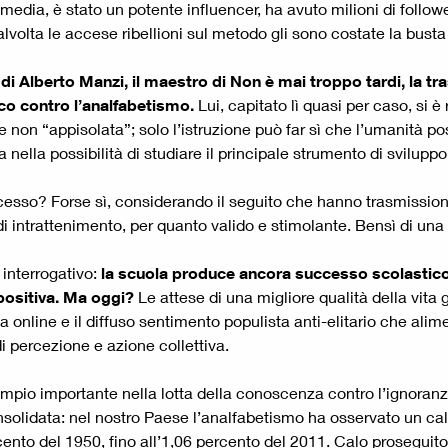
 media, è stato un potente influencer, ha avuto milioni di followe
talvolta le accese ribellioni sul metodo gli sono costate la bust
a di Alberto Manzi, il maestro di Non è mai troppo tardi, la t
ico contro l’analfabetismo.
Lui, capitato lì quasi per caso, si è
e non “appisolata”; solo l’istruzione può far sì che l’umanità p
nella possibilità di studiare il principale strumento di sviluppo 
sso? Forse sì, considerando il seguito che hanno trasmissioni t
i intrattenimento, per quanto valido e stimolante. Bensì di una
 interrogativo:
la scuola produce ancora successo scolastic
positiva. Ma oggi?
Le attese di una migliore qualità della vit
 online e il diffuso sentimento populista anti-elitario che alime
 percezione e azione collettiva.
pio importante nella lotta della conoscenza contro l’ignoranza.
consolidata: nel nostro Paese l’analfabetismo ha osservato un c
ento del 1950, fino all’1,06 percento del 2011. Calo proseguito