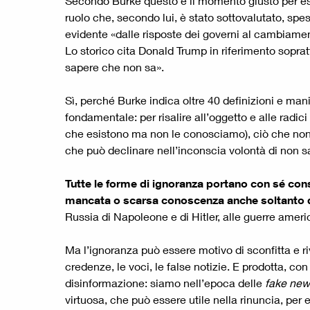
Secondo Burke questo è il momento giusto per esplo
ruolo che, secondo lui, è stato sottovalutato, s
evidente «dalle risposte dei governi al cambiamen
Lo storico cita Donald Trump in riferimento soprat
sapere che non sa».
Sì, perché Burke indica oltre 40 definizioni e man
fondamentale: per risalire all’oggetto e alle radi
che esistono ma non le conosciamo), ciò che non s
che può declinare nell’inconscia volontà di non s
Tutte le forme di ignoranza portano con sé cons
mancata o scarsa conoscenza anche soltanto del
Russia di Napoleone e di Hitler, alle guerre amer
Ma l’ignoranza può essere motivo di sconfitta e riv
credenze, le voci, le false notizie. E prodotta, co
disinformazione: siamo nell’epoca delle
fake new
virtuosa, che può essere utile nella rinuncia, pe