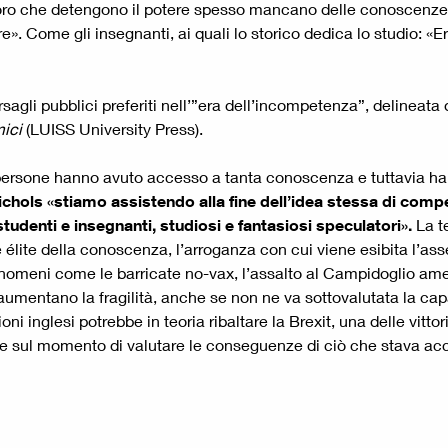
loro che detengono il potere spesso mancano delle conoscenze 
 Come gli insegnanti, ai quali lo storico dedica lo studio: «Eroi
sagli pubblici preferiti nell’”era dell’incompetenza”, delineat
mici
(LUISS University Press).
e persone hanno avuto accesso a tanta conoscenza e tuttavia ha
hols «stiamo assistendo alla fine dell’idea stessa di compet
 studenti e insegnanti, studiosi e fantasiosi speculatori».
La t
e élite della conoscenza, l’arroganza con cui viene esibita l’a
nomeni come le barricate no-vax, l’assalto al Campidoglio amer
mentano la fragilità, anche se non ne va sottovalutata la capac
zioni inglesi potrebbe in teoria ribaltare la Brexit, una delle vi
ace sul momento di valutare le conseguenze di ciò che stava a