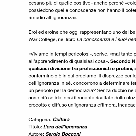
pesano più di quelle positive» anche perché «co
possiedono quelle conoscenze non hanno il potere».
rimedio all’ignoranza».
Eroi ed eroine che oggi rappresentano uno dei ber
War College, nel libro
La conoscenza e i suoi ne
«Viviamo in tempi pericolosi», scrive, «mai tant
all’apprendimento di qualsiasi cosa».
Secondo Nic
qualsiasi divisione tra professionisti e profani,
confermino ciò in cui crediamo, il disprezzo per l
dell’ignoranza in sé, concorrono a determinare fe
un pericolo per la democrazia? Senza dubbio ne au
sono più solide: così il recente risultato delle ele
prodotto e diffuso un’ignoranza effimera, incap
Categoria:
Cultura
Titolo:
L’era dell’ignoranza
Autore:
Sergio Bocconi