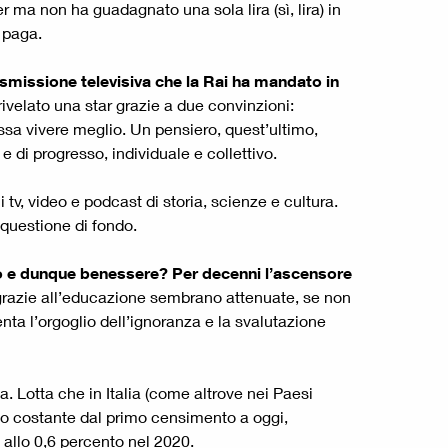
r ma non ha guadagnato una sola lira (sì, lira) in
a paga.
rasmissione televisiva che la Rai ha mandato in
 rivelato una star grazie a due convinzioni:
ossa vivere meglio. Un pensiero, quest’ultimo,
e di progresso, individuale e collettivo.
v, video e podcast di storia, scienze e cultura.
 questione di fondo.
o e dunque benessere? Per decenni l’ascensore
a grazie all’educazione sembrano attenuate, se non
nta l’orgoglio dell’ignoranza e la svalutazione
 Lotta che in Italia (come altrove nei Paesi
alo costante dal primo censimento a oggi,
 allo 0,6 percento nel 2020.