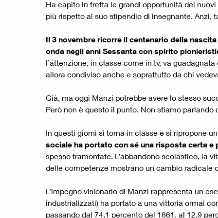
Ha capito in fretta le grandi opportunità dei nuovi
più rispetto al suo stipendio di insegnante. Anzi, 
Il 3 novembre ricorre il centenario della nascit
onda negli anni Sessanta con spirito pionierist
l’attenzione, in classe come in tv, va guadagnata 
allora condiviso anche e soprattutto da chi vedeva 
Già, ma oggi Manzi potrebbe avere lo stesso succe
Però non è questo il punto. Non stiamo parlando d
In questi giorni si torna in classe e si ripropone un
sociale ha portato con sé una risposta certa e 
spesso tramontate. L’abbandono scolastico, la vita
delle competenze mostrano un cambio radicale di
L’impegno visionario di Manzi rappresenta un esem
industrializzati) ha portato a una vittoria ormai 
passando dal 74,1 percento del 1861, al 12,9 perc