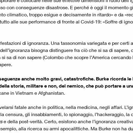
rare e collocare nelle sue effettive dimensioni il ruolo dell’i
pesso con conseguenze disastrose. E perché è oggi il momento g
to climatico, troppo esigue e decisamente in ritardo» e da «rec
tutto alle sue performance di fronte al Covid-19: «Soffre di ign
ifestazioni di ignoranza. Una tassonomia variegata e per certi 
ci dell’ignoranza bisogna distinguere fra ciò che si sa di sapere
i sa di non sapere (Colombo che scopre l’America cercando le I
apere.
eguenze anche molto gravi, catastrofiche. Burke ricorda le b
la storia, militare e non, del nemico, che può portare a un
icane in Vietnam e Afghanistan.
elarsi fatale anche in politica, nella medicina, negli affari. L’
n la censura, gli insabbiamenti, lo spionaggio, l’hackeraggio, la
s
e della post-verità. Certo, esistono anche l’ignoranza creativ
r esempio, alla ricerca su armi apocalittiche. Ma Burke non ha 