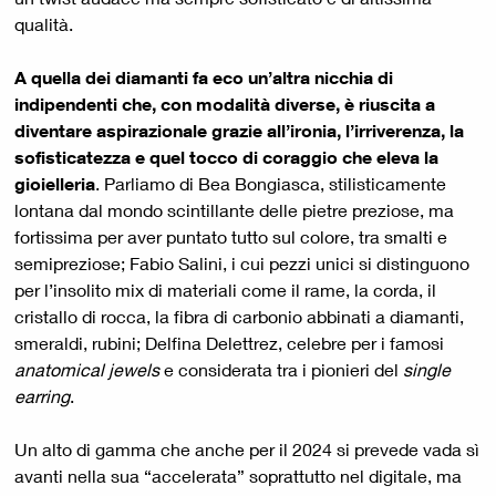
qualità.
A quella dei diamanti fa eco un’altra nicchia di
indipendenti che, con modalità diverse, è riuscita a
diventare aspirazionale grazie all’ironia, l’irriverenza, la
sofisticatezza e quel tocco di coraggio che eleva la
gioielleria
. Parliamo di Bea Bongiasca, stilisticamente
lontana dal mondo scintillante delle pietre preziose, ma
fortissima per aver puntato tutto sul colore, tra smalti e
semipreziose; Fabio Salini, i cui pezzi unici si distinguono
per l’insolito mix di materiali come il rame, la corda, il
cristallo di rocca, la fibra di carbonio abbinati a diamanti,
smeraldi, rubini; Delfina Delettrez, celebre per i famosi
anatomical jewels
e considerata tra i pionieri del
single
earring
.
Un alto di gamma che anche per il 2024 si prevede vada sì
avanti nella sua “accelerata” soprattutto nel digitale, ma