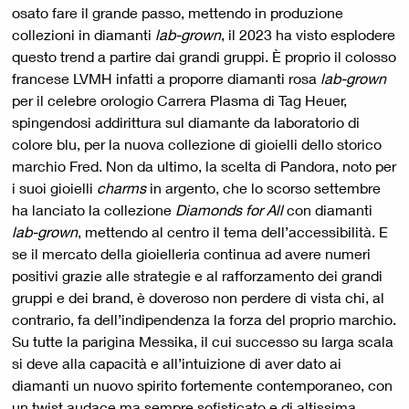
osato fare il grande passo, mettendo in produzione
collezioni in diamanti
lab-grown
, il 2023 ha visto esplodere
questo trend a partire dai grandi gruppi. È proprio il colosso
francese LVMH infatti a proporre diamanti rosa
lab-grown
per il celebre orologio Carrera Plasma di Tag Heuer,
spingendosi addirittura sul diamante da laboratorio di
colore blu, per la nuova collezione di gioielli dello storico
marchio Fred. Non da ultimo, la scelta di Pandora, noto per
i suoi gioielli
charms
in argento, che lo scorso settembre
ha lanciato la collezione
Diamonds for All
con diamanti
lab-grown
, mettendo al centro il tema dell’accessibilità. E
se il mercato della gioielleria continua ad avere numeri
positivi grazie alle strategie e al rafforzamento dei grandi
gruppi e dei brand, è doveroso non perdere di vista chi, al
contrario, fa dell’indipendenza la forza del proprio marchio.
Su tutte la parigina Messika, il cui successo su larga scala
si deve alla capacità e all’intuizione di aver dato ai
diamanti un nuovo spirito fortemente contemporaneo, con
un twist audace ma sempre sofisticato e di altissima