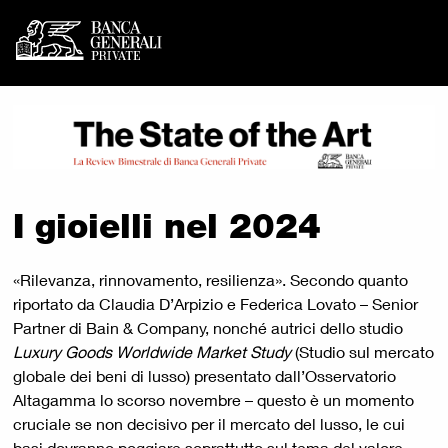
Banca Generali Private - I
Vai al contenuto principale
I gioielli nel 2024
«Rilevanza, rinnovamento, resilienza». Secondo quanto
riportato da Claudia D’Arpizio e Federica Lovato – Senior
Partner di Bain & Company, nonché autrici dello studio
Luxury Goods Worldwide Market Study
(Studio sul mercato
globale dei beni di lusso) presentato dall’Osservatorio
Altagamma lo scorso novembre – questo è un momento
cruciale se non decisivo per il mercato del lusso, le cui
basi dovranno poggiare soprattutto sul tema del valore.