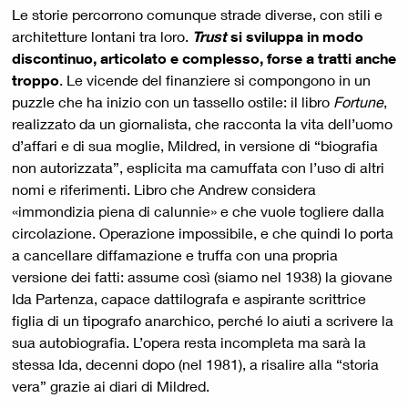
Le storie percorrono comunque strade diverse, con stili e
architetture lontani tra loro.
Trust
si sviluppa in modo
discontinuo, articolato e complesso, forse a tratti anche
troppo
. Le vicende del finanziere si compongono in un
puzzle che ha inizio con un tassello ostile: il libro
Fortune
,
realizzato da un giornalista, che racconta la vita dell’uomo
d’affari e di sua moglie, Mildred, in versione di “biografia
non autorizzata”, esplicita ma camuffata con l’uso di altri
nomi e riferimenti. Libro che Andrew considera
«immondizia piena di calunnie» e che vuole togliere dalla
circolazione. Operazione impossibile, e che quindi lo porta
a cancellare diffamazione e truffa con una propria
versione dei fatti: assume così (siamo nel 1938) la giovane
Ida Partenza, capace dattilografa e aspirante scrittrice
figlia di un tipografo anarchico, perché lo aiuti a scrivere la
sua autobiografia. L’opera resta incompleta ma sarà la
stessa Ida, decenni dopo (nel 1981), a risalire alla “storia
vera” grazie ai diari di Mildred.