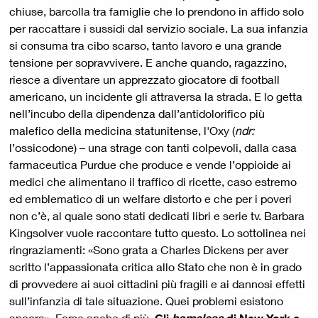
chiuse, barcolla tra famiglie che lo prendono in affido solo
per raccattare i sussidi dal servizio sociale. La sua infanzia
si consuma tra cibo scarso, tanto lavoro e una grande
tensione per sopravvivere. E anche quando, ragazzino,
riesce a diventare un apprezzato giocatore di football
americano, un incidente gli attraversa la strada. E lo getta
nell’incubo della dipendenza dall’antidolorifico più
malefico della medicina statunitense, l'Oxy (
ndr:
l’ossicodone) – una strage con tanti colpevoli, dalla casa
farmaceutica Purdue che produce e vende l’oppioide ai
medici che alimentano il traffico di ricette, caso estremo
ed emblematico di un welfare distorto e che per i poveri
non c’è, al quale sono stati dedicati libri e serie tv. Barbara
Kingsolver vuole raccontare tutto questo. Lo sottolinea nei
ringraziamenti: «Sono grata a Charles Dickens per aver
scritto l’appassionata critica allo Stato che non è in grado
di provvedere ai suoi cittadini più fragili e ai dannosi effetti
sull’infanzia di tale situazione. Quei problemi esistono
ancora». Forse anche di più.
Gli
homeless
di New York e