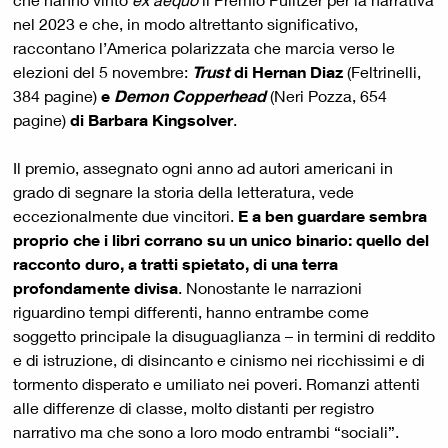
nel 2023 e che, in modo altrettanto significativo,
raccontano l’America polarizzata che marcia verso le
elezioni del 5 novembre:
Trust
di Hernan Diaz
(Feltrinelli,
384 pagine)
e
Demon Copperhead
(Neri Pozza, 654
pagine)
di Barbara Kingsolver
.
Il premio, assegnato ogni anno ad autori americani in
grado di segnare la storia della letteratura, vede
eccezionalmente due vincitori.
E a ben guardare sembra
proprio che i libri corrano su un unico binario: quello del
racconto duro, a tratti spietato, di una terra
profondamente divisa
. Nonostante le narrazioni
riguardino tempi differenti, hanno entrambe come
soggetto principale la disuguaglianza – in termini di reddito
e di istruzione, di disincanto e cinismo nei ricchissimi e di
tormento disperato e umiliato nei poveri. Romanzi attenti
alle differenze di classe, molto distanti per registro
narrativo ma che sono a loro modo entrambi “sociali”.