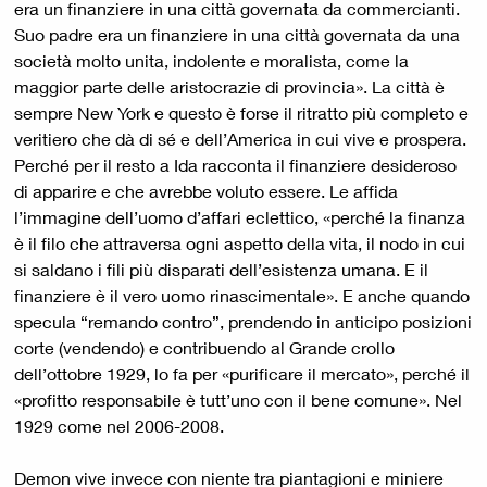
era un finanziere in una città governata da commercianti.
Suo padre era un finanziere in una città governata da una
società molto unita, indolente e moralista, come la
maggior parte delle aristocrazie di provincia». La città è
sempre New York e questo è forse il ritratto più completo e
veritiero che dà di sé e dell’America in cui vive e prospera.
Perché per il resto a Ida racconta il finanziere desideroso
di apparire e che avrebbe voluto essere. Le affida
l’immagine dell’uomo d’affari eclettico, «perché la finanza
è il filo che attraversa ogni aspetto della vita, il nodo in cui
si saldano i fili più disparati dell’esistenza umana. E il
finanziere è il vero uomo rinascimentale». E anche quando
specula “remando contro”, prendendo in anticipo posizioni
corte (vendendo) e contribuendo al Grande crollo
dell’ottobre 1929, lo fa per «purificare il mercato», perché il
«profitto responsabile è tutt’uno con il bene comune». Nel
1929 come nel 2006-2008.
Demon vive invece con niente tra piantagioni e miniere