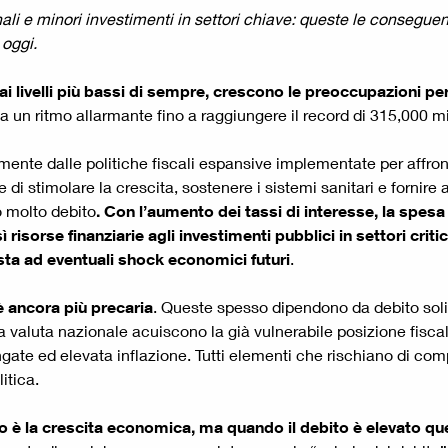
ionali e minori investimenti in settori chiave: queste le consegue
 oggi.
 ai livelli più bassi di sempre, crescono le preoccupazioni per
a un ritmo allarmante fino a raggiungere il record di 315,000 mil
mente dalle politiche fiscali espansive implementate per affront
di stimolare la crescita, sostenere i sistemi sanitari e fornire
 molto debito
. Con l’aumento dei tassi di interesse, la spesa
 risorse finanziarie agli investimenti pubblici in settori criti
osta ad eventuali shock economici futuri
.
è ancora più precaria
. Queste spesso dipendono da debito sol
a valuta nazionale acuiscono la già vulnerabile posizione fiscal
ate ed elevata inflazione. Tutti elementi che rischiano di comp
itica.
o è la crescita economica, ma quando il debito è elevato qu