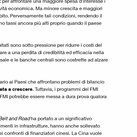
 per affrontare una maggiore spesa d’interesse i
ttività economica. Ma minore crescita e maggiori
bito. Perversamente tali condizioni, rendendo il
ono tassi ancora più alti proprio quando il paese
ati sono sotto pressione per ridurre i costi del
are a una perdita di credibilità ed efficacia nella
 sale e le banche centrali sono costrette ad alzare
ario ai Paesi che affrontano problemi di bilancio
nata a crescere
. Tuttavia, i programmi del FMI
del FMI potrebbe essere messa a dura prova qualora
elt and Road
ha portato a un significativo
imenti in infrastrutture, hanno anche sollevato
i confronti di finanziatori cinesi. La Cina vuole