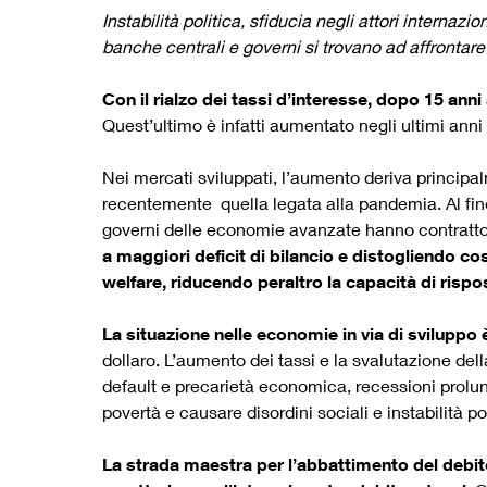
Instabilità politica, sfiducia negli attori internaz
banche centrali e governi si trovano ad affrontare
Con il rialzo dei tassi d’interesse, dopo 15 anni
Quest’ultimo è infatti aumentato negli ultimi anni 
Nei mercati sviluppati, l’aumento deriva principal
recentemente quella legata alla pandemia. Al fine 
governi delle economie avanzate hanno contratto
a maggiori deficit di bilancio e distogliendo così
welfare, riducendo peraltro la capacità di risp
La situazione nelle economie in via di sviluppo 
dollaro. L’aumento dei tassi e la svalutazione dell
default e precarietà economica, recessioni prolung
povertà e causare disordini sociali e instabilità pol
La strada maestra per l’abbattimento del debit