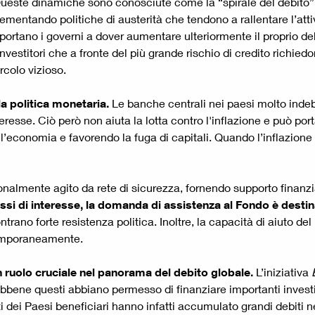
ueste dinamiche sono conosciute come la “spirale del debito”:
plementando politiche di austerità che tendono a rallentare l’a
portano i governi a dover aumentare ulteriormente il proprio de
investitori che a fronte del più grande rischio di credito richied
rcolo vizioso.
la politica monetaria.
Le banche centrali nei paesi molto indebit
resse. Ciò però non aiuta la lotta contro l'inflazione e può port
l’economia e favorendo la fuga di capitali. Quando l’inflazione
onalmente agito da rete di sicurezza, fornendo supporto finanzi
ssi di interesse, la domanda di assistenza al Fondo è desti
trano forte resistenza politica. Inoltre, la capacità di aiuto 
temporaneamente.
n ruolo cruciale nel panorama del debito globale.
L’iniziativa
B
Sebbene questi abbiano permesso di finanziare importanti invest
i dei Paesi beneficiari hanno infatti accumulato grandi debiti ne