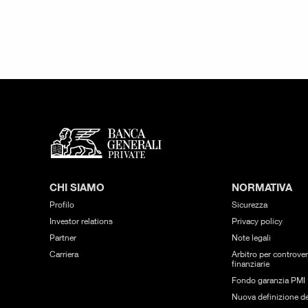
CHI SIAMO
NORMATIVA
Profilo
Sicurezza
Investor relations
Privacy policy
Partner
Note legali
Carriera
Arbitro per controver
finanziarie
Fondo garanzia PMI
Nuova definizione de