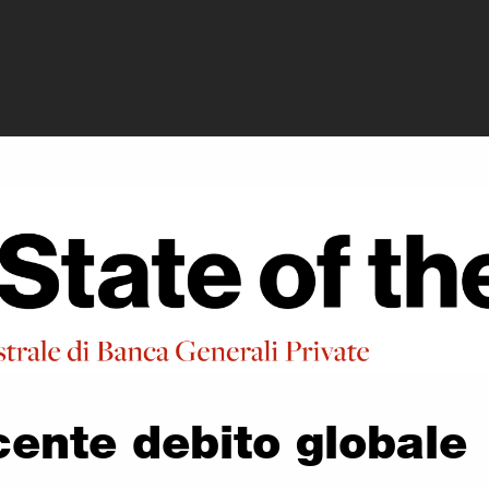
ivate - I rischi 
scente debito globale