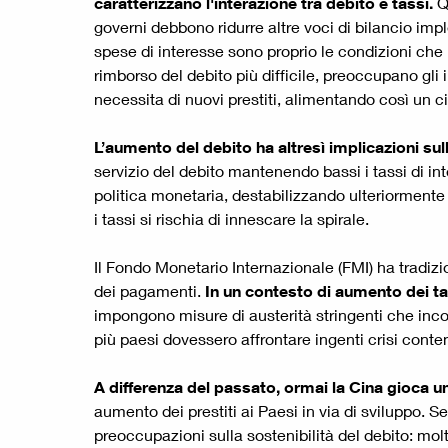
caratterizzano l'interazione tra debito e tassi.
Q
governi debbono ridurre altre voci di bilancio im
spese di interesse sono proprio le condizioni che 
rimborso del debito più difficile, preoccupano gli 
necessita di nuovi prestiti, alimentando così un ci
L’aumento del debito ha altresì implicazioni sul
servizio del debito mantenendo bassi i tassi di inte
politica monetaria, destabilizzando ulteriormente 
i tassi si rischia di innescare la spirale.
Il Fondo Monetario Internazionale (FMI) ha tradizi
dei pagamenti.
In un contesto di aumento dei ta
impongono misure di austerità stringenti che incon
più paesi dovessero affrontare ingenti crisi con
A differenza del passato, ormai la Cina gioca u
aumento dei prestiti ai Paesi in via di sviluppo. 
preoccupazioni sulla sostenibilità del debito: molt